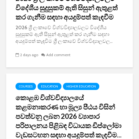
විදේශීය සුදුසුකම් ඇති සිසුන් ඇතුළත්
කර ගැනීම සඳහා අයදුම්පත් කැඳවීම
2026 ශ්‍රී ලංකාවේ විශ්වවිද්‍යාලවලට විදේශීය
සුදුසුකම් ඇති සිසුන් ඇතුළත් කර ගැනීම සඳහා
අයදුම්පත් කැඳවීම ශ්‍රී ලංකාවේ විශ්වවිද්‍යාලවල...
2 days ago
Add comment
COURSES
EDUCATION
HIGHER EDUCATION
කොළඹ විශ්වවිද්‍යාලයේ
කළමනාකරණ හා මූල්‍ය පීඨය විසින්
පවත්වනු ලබන 2026 ව්‍යාපාර
පරිපාලනය පිළිබඳ විධායක ඩිප්ලෝමා
වැඩසටහන සඳහා අයදුම්පත් කැඳවීම...