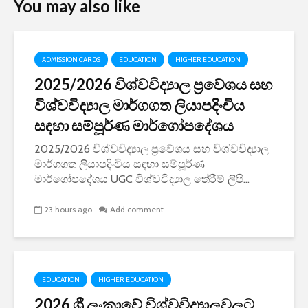
You may also like
ADMISSION CARDS
EDUCATION
HIGHER EDUCATION
2025/2026 විශ්වවිද්‍යාල ප්‍රවේශය සහ
විශ්වවිද්‍යාල මාර්ගගත ලියාපදිංචිය
සඳහා සම්පූර්ණ මාර්ගෝපදේශය
2025/2026 විශ්වවිද්‍යාල ප්‍රවේශය සහ විශ්වවිද්‍යාල
මාර්ගගත ලියාපදිංචිය සඳහා සම්පූර්ණ
මාර්ගෝපදේශය UGC විශ්වවිද්‍යාල තේරීම් ලිපි...
23 hours ago
Add comment
EDUCATION
HIGHER EDUCATION
2026 ශ්‍රී ලංකාවේ විශ්වවිද්‍යාලවලට