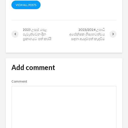
VIEW ALL POSTS
2023 උසස් පෙළ
2023/2024 උපාධි
පැවැත්වෙන දින
අපේක්ෂක ශිෂ්‍යභටත්වය
ප්‍රකාශයට පත් කරයි
සඳහා අයදුම්පත් කැඳවීම
Add comment
Comment