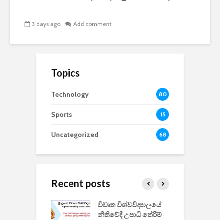
3 days ago
Add comment
Topics
Technology
80
Sports
15
Uncategorized
68
Recent posts
වීඩියෝ සෑදීමේ
විවෘත විශ්වවිද්‍යාලයේ
ව
වසා දැමීමත් සමඟ
නීතිවේදී උපාධි තේරීම්
ප