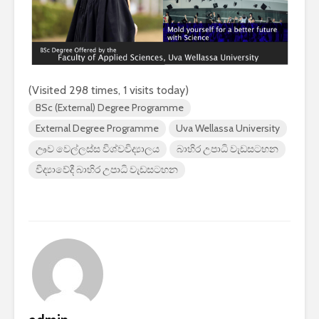
2026 යාවත්කාලීනය
තරඟකාරිත
හඳුන්වා දීමට
උණුසුම් ව
නියමිතයි.
බැවින් Sa
සමාගම පළම
නැමීමේ ද
එළිදක්වයි.
(Visited 298 times, 1 visits today)
BSc (External) Degree Programme
External Degree Programme
Uva Wellassa University
ඌව වෙල්ලස්ස විශ්වවිද්‍යාලය
බාහිර උපාධි වැඩසටහන
විද්‍යාවේදී බාහිර උපාධි වැඩසටහන