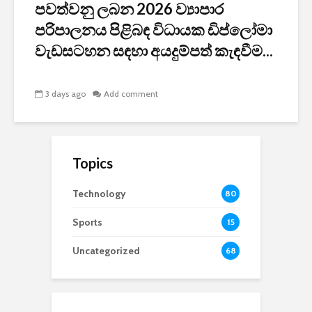
පවත්වනු ලබන 2026 ව්‍යාපාර
පරිපාලනය පිළිබඳ විධායක ඩිප්ලෝමා
වැඩසටහන සඳහා අයදුම්පත් කැඳවීම...
3 days ago
Add comment
Topics
Technology
80
Sports
15
Uncategorized
68