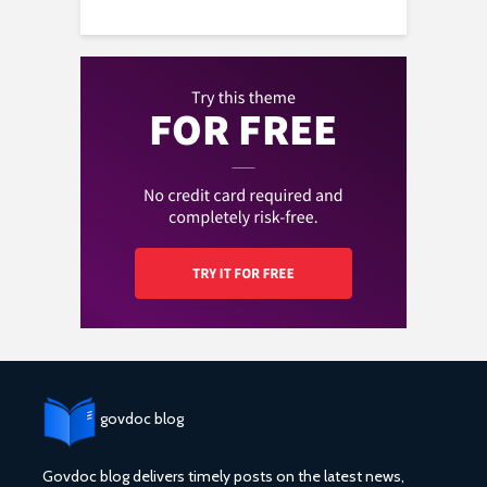
govdoc blog
Govdoc blog delivers timely posts on the latest news,