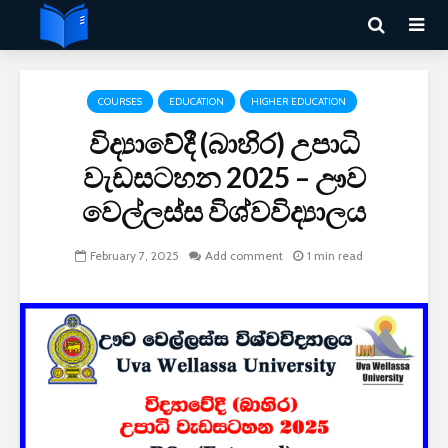
COURSES
EDUCATION
HIGHER EDUCATION
විද්‍යාවේදී (බාහිර) උපාධි
වැඩසටහන 2025 – ඌව
වෙල්ලස්ස විශ්වවිද්‍යාලය
February 7, 2025
Add comment
1 min read