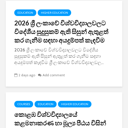
EDUCATION
HIGHER EDUCATION
2026 ශ්‍රී ලංකාවේ විශ්වවිද්‍යාලවලට
විදේශීය සුදුසුකම් ඇති සිසුන් ඇතුළත්
කර ගැනීම සඳහා අයදුම්පත් කැඳවීම
2026 ශ්‍රී ලංකාවේ විශ්වවිද්‍යාලවලට විදේශීය
සුදුසුකම් ඇති සිසුන් ඇතුළත් කර ගැනීම සඳහා
අයදුම්පත් කැඳවීම ශ්‍රී ලංකාවේ විශ්වවිද්‍යාලවල...
2 days ago
Add comment
COURSES
EDUCATION
HIGHER EDUCATION
කොළඹ විශ්වවිද්‍යාලයේ
කළමනාකරණ හා මූල්‍ය පීඨය විසින්