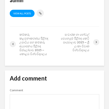
admin
VIEW ALL POSTS
කම්කරු
සංචාරක හා හෝටල්
කළමනාකරණය පිළිබඳ
මෙහෙයුම් පිළිබඳ කෙටි
උපාධිය සහ කම්කරු
පාඨමාලාව 2025 – ශ්‍රී
අධ්‍යාපනය පිළිබඳ
ලංකා විවෘත
ඩිප්ලෝමාව 2025 –
විශ්වවිද්‍යාලය
කොළඹ විශ්වවිද්‍යාලය
Add comment
Comment