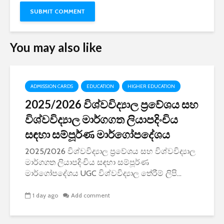
You may also like
ADMISSION CARDS
EDUCATION
HIGHER EDUCATION
2025/2026 විශ්වවිද්‍යාල ප්‍රවේශය සහ
විශ්වවිද්‍යාල මාර්ගගත ලියාපදිංචිය
සඳහා සම්පූර්ණ මාර්ගෝපදේශය
2025/2026 විශ්වවිද්‍යාල ප්‍රවේශය සහ විශ්වවිද්‍යාල
මාර්ගගත ලියාපදිංචිය සඳහා සම්පූර්ණ
මාර්ගෝපදේශය UGC විශ්වවිද්‍යාල තේරීම් ලිපි...
1 day ago
Add comment