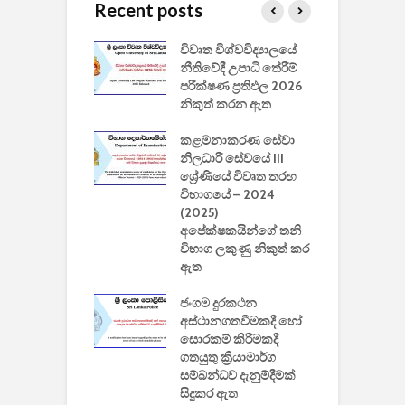
Recent posts
වීඩියෝ සෑදීමේ
විවෘත විශ්වවිද්‍යාලයේ
ව
වසා දැමීමත් සමඟ
නීතිවේදී උපාධි තේරීම්
ප
 ඩිස්නි
පරීක්ෂණ ප්‍රතිඵල 2026
අ
කාරිත්වය අවසන්
නිකුත් කරන ඇත
ශ
2
කළමනාකරණ සේවා
ක
වැවිලි
නිලධාරී සේවයේ III
නාකරණ
ශ්‍රේණියේ විවෘත තරඟ
H
යේ 2026/2027
විභාගයේ – 2024
න
ිසුන් ඇතුළත්
(2025)
අපේක්ෂකයින්ගේ තනි
විභාග ලකුණු නිකුත් කර
2
 සමාගමේ
ඇත
උ
් නිපදවූ ලාභම
ප
ුක් පරිගණකය
ජංගම දුරකථන
වයි
අස්ථානගතවීමකදී හෝ
සොරකම් කිරීමකදී
ගතයුතු ක්‍රියාමාර්ග
සම්බන්ධව දැනුම්දීමක්
සිදුකර ඇත