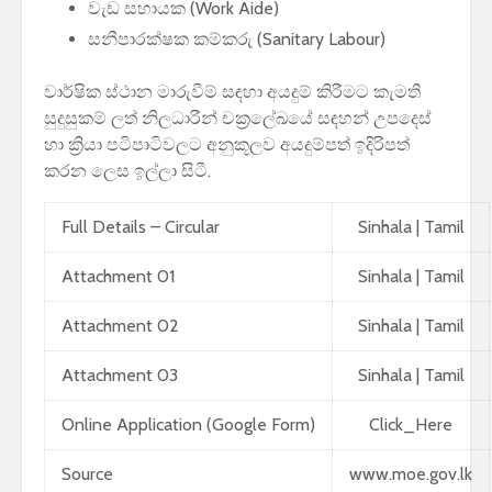
වැඩ සහායක (Work Aide)
2026 යාවත්කාලීනය
තරඟකාරිත
සනීපාරක්ෂක කම්කරු (Sanitary Labour)
හඳුන්වා දීමට
උණුසුම් ව
නියමිතයි.
බැවින් Sa
සමාගම පළම
වාර්ෂික ස්ථාන මාරුවීම් සඳහා අයදුම් කිරීමට කැමති
නැමීමේ ද
සුදුසුකම් ලත් නිලධාරීන් චක්‍රලේඛයේ සඳහන් උපදෙස්
එළිදක්වයි.
හා ක්‍රියා පටිපාටිවලට අනුකූලව අයදුම්පත් ඉදිරිපත්
කරන ලෙස ඉල්ලා සිටී.
Full Details – Circular
Sinhala
|
Tamil
Attachment 01
Sinhala
|
Tamil
Attachment 02
Sinhala
|
Tamil
Attachment 03
Sinhala
|
Tamil
Online Application (Google Form)
Click_Here
Source
www.moe.gov.lk