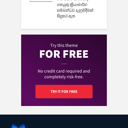
ගතයුතු ක්‍රියාමාර්ග
සම්බන්ධව දැනුම්දීමක්
සිදුකර ඇත