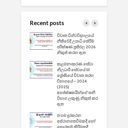
Recent posts
වීඩියෝ සෑදීමේ
විවෘත විශ්වවිද්‍යාලයේ
ව
වසා දැමීමත් සමඟ
නීතිවේදී උපාධි තේරීම්
ප
 ඩිස්නි
පරීක්ෂණ ප්‍රතිඵල 2026
අ
කාරිත්වය අවසන්
නිකුත් කරන ඇත
ශ
2
කළමනාකරණ සේවා
ක
වැවිලි
නිලධාරී සේවයේ III
නාකරණ
ශ්‍රේණියේ විවෘත තරඟ
H
යේ 2026/2027
විභාගයේ – 2024
න
ිසුන් ඇතුළත්
(2025)
අපේක්ෂකයින්ගේ තනි
විභාග ලකුණු නිකුත් කර
2
 සමාගමේ
ඇත
උ
් නිපදවූ ලාභම
ප
ුක් පරිගණකය
ජංගම දුරකථන
වයි
අස්ථානගතවීමකදී හෝ
සොරකම් කිරීමකදී