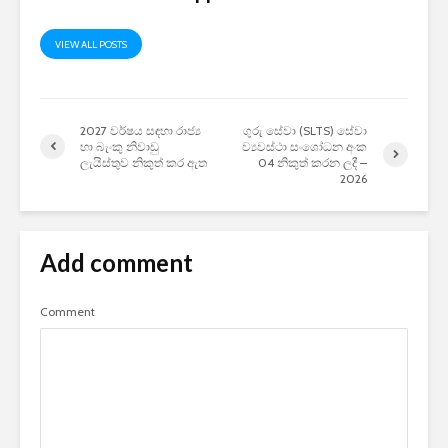
VIEW ALL POSTS
2027 වර්ෂය සඳහා රාජ්‍ය
ගුරු සේවා (SLTS) සේවා
හා බැංකු නිවාඩු
ව්‍යවස්ථා සංශෝධන අංක
ලැයිස්තුව නිකුත් කර ඇත
04 නිකුත් කරන ලදී –
2026
Add comment
Comment