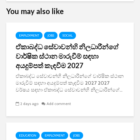
You may also like
EMPLOYMENT
JOBS
SOCIAL
ඒකාබද්ධ සේවාවන්හි නිලධාරීන්ගේ
වාර්ෂික ස්ථාන මාරුවීම් සඳහා
අයදුම්පත් කැඳවීම 2027
ඒකාබද්ධ සේවාවන්හි නිලධාරීන්ගේ වාර්ෂික ස්ථාන
මාරුවීම් සඳහා අයදුම්පත් කැඳවීම 2027 2027
වර්ෂය සඳහා ඒකාබද්ධ සේවාවන්හි නිලධාරීන්ගේ...
2 days ago
Add comment
EDUCATION
EMPLOYMENT
JOBS