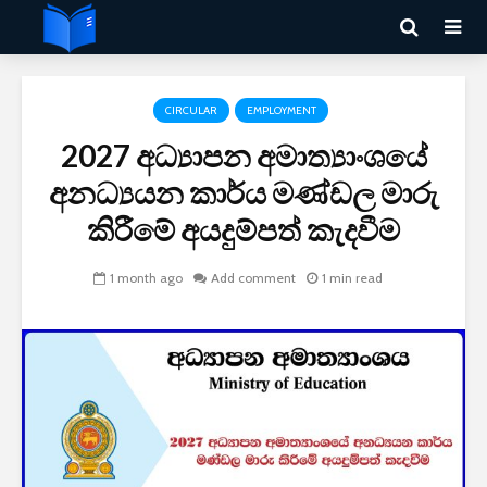
CIRCULAR
EMPLOYMENT
2027 අධ්‍යාපන අමාත්‍යාංශයේ
අනධ්‍යයන කාර්ය මණ්ඩල මාරු
කිරීමේ අයදුම්පත් කැදවීම
1 month ago
Add comment
1 min read