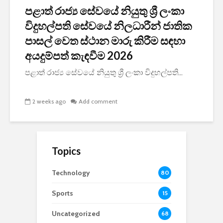
පළාත් රාජ්‍ය සේවයේ නියුතු ශ්‍රී ලංකා
විදුහල්පති සේවයේ නිලධාරීන් ජාතික
පාසල් වෙත ස්ථාන මාරු කිරීම සඳහා
අයදුම්පත් කැඳවීම 2026
පළාත් රාජ්‍ය සේවයේ නියුතු ශ්‍රී ලංකා විදුහල්පති...
2 weeks ago
Add comment
Topics
Technology
80
Sports
15
Uncategorized
68