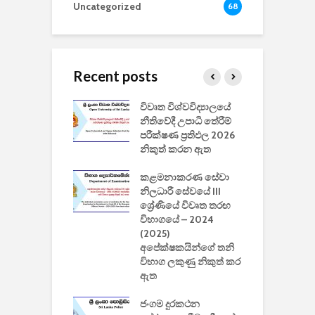
Uncategorized
68
Recent posts
වීඩියෝ සෑදීමේ
විවෘත විශ්වවිද්‍යාලයේ
ව
වසා දැමීමත් සමඟ
නීතිවේදී උපාධි තේරීම්
ප
 ඩිස්නි
පරීක්ෂණ ප්‍රතිඵල 2026
අ
කාරිත්වය අවසන්
නිකුත් කරන ඇත
ශ
2
කළමනාකරණ සේවා
ක
වැවිලි
නිලධාරී සේවයේ III
නාකරණ
ශ්‍රේණියේ විවෘත තරඟ
H
යේ 2026/2027
විභාගයේ – 2024
න
ිසුන් ඇතුළත්
(2025)
අපේක්ෂකයින්ගේ තනි
විභාග ලකුණු නිකුත් කර
2
 සමාගමේ
ඇත
උ
් නිපදවූ ලාභම
ප
ුක් පරිගණකය
ජංගම දුරකථන