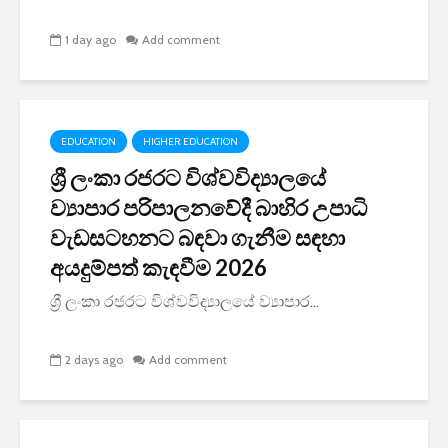
1 day ago
Add comment
EDUCATION
HIGHER EDUCATION
ශ්‍රී ලංකා රජරට විශ්වවිද්‍යාලයේ
ව්‍යාපාර පරිපාලනවේදී බාහිර උපාධි
වැඩසටහනට බඳවා ගැනීම සඳහා
අයදුම්පත් කැඳවීම 2026
ශ්‍රී ලංකා රජරට විශ්වවිද්‍යාලයේ ව්‍යාපාර...
2 days ago
Add comment