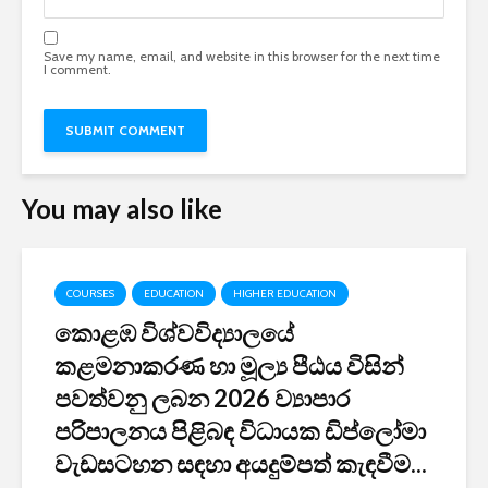
Save my name, email, and website in this browser for the next time
I comment.
You may also like
COURSES
EDUCATION
HIGHER EDUCATION
කොළඹ විශ්වවිද්‍යාලයේ
කළමනාකරණ හා මූල්‍ය පීඨය විසින්
පවත්වනු ලබන 2026 ව්‍යාපාර
පරිපාලනය පිළිබඳ විධායක ඩිප්ලෝමා
වැඩසටහන සඳහා අයදුම්පත් කැඳවීම...