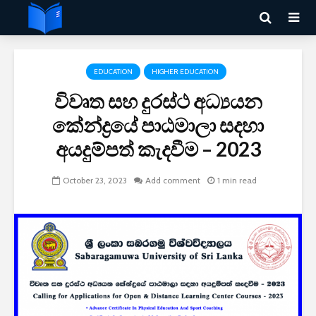
EDUCATION
HIGHER EDUCATION
විවෘත සහ දුරස්ථ අධ්‍යයන
කේන්ද්‍රයේ පාඨමාලා සදහා
අයදුම්පත් කැදවීම – 2023
October 23, 2023
Add comment
1 min read