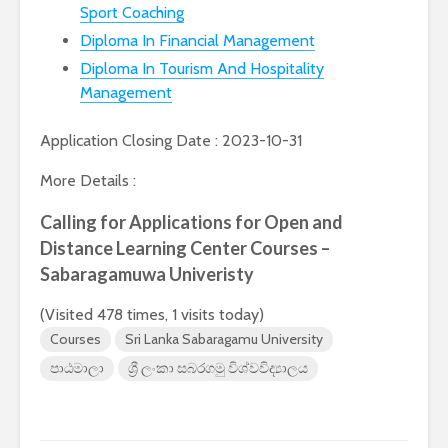
Sport Coaching
පාසල්වල පළමු
කාලසටහන
ශ්‍රේණිය සඳහා ළමයින්
දර්ශනය) –
Diploma In Financial Management
ඇතුළත් කිරීමේ
අමාත්‍යාංශ
Diploma In Tourism And Hospitality
චක්‍රලේඛය
Management
Application Closing Date : 2023-10-31
More Details :
Calling for Applications for Open and
මිලියන 1.5 කට අධික
IPhone ස
ග්‍රාහකයින් සම්බන්ධ
උපාංග අතර
Distance Learning Center Courses –
කරමින්, ශ්‍රී ලංකාවේ
මාරුවීම 
Sabaragamuwa Univeristy
විශාලතම 5G ජාලය
නව පද්ධති
ඩයලොග් දියත් කරයි
කටයුතු කරම
(Visited 478 times, 1 visits today)
Courses
Sri Lanka Sabaragamu University
Adobe විසින්
ආරක්ෂාව ව
Photoshop, Acrobat
සඳහා චන්ද්‍
පාඨමාලා
ශ්‍රී ලංකා සබරගමු විශ්වවිද්‍යාලය
මෙවලම් ChatGPT
කක්ෂය අඩු
වෙත සම්බන්ධ කරයි.
ස්ටාර්ලින්ක
කර ඇත
Power BI විශාලතම