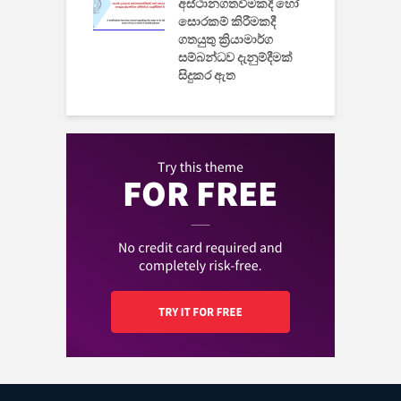
වයි
අස්ථානගතවීමකදී හෝ
සොරකම් කිරීමකදී
ගතයුතු ක්‍රියාමාර්ග
සම්බන්ධව දැනුම්දීමක්
සිදුකර ඇත