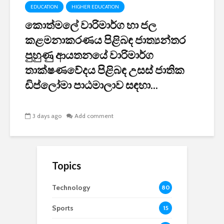
EDUCATION
HIGHER EDUCATION
කොත්මලේ වාරිමාර්ග හා ජල
කළමනාකරණය පිළිබඳ ජාත්‍යන්තර
පුහුණු ආයතනයේ වාරිමාර්ග
තාක්ෂණවේදය පිළිබඳ උසස් ජාතික
ඩිප්ලෝමා පාඨමාලාව සඳහා...
3 days ago
Add comment
Topics
Technology
80
Sports
15