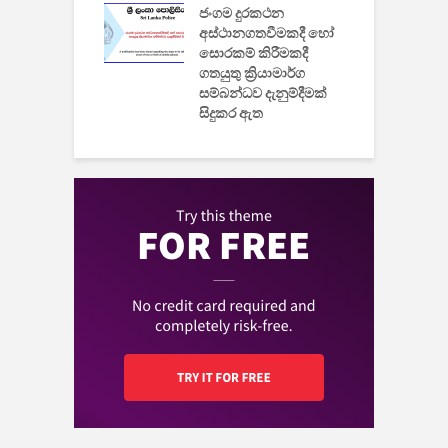
ුක් පරිගණකය
ජංගම දුරකථන
වයි
අස්ථානගතවීමකදී හෝ
සොරකම් කිරීමකදී
ගතයුතු ක්‍රියාමාර්ග
සම්බන්ධව දැනුම්දීමක්
සිදුකර ඇත