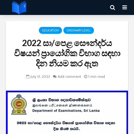
EDUCATION
ORDINARY LEVEL
2022 සා/පෙළ සෞන්දර්ය
විෂයන් ප්‍රායෝගික විභාග සඳහා
දින නියම කර ඇත
July 13, 2023
Add comment
1 min read