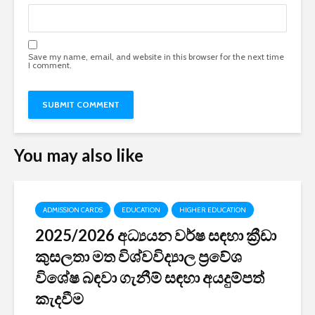
Save my name, email, and website in this browser for the next time
I comment.
You may also like
ADMISSION CARDS
EDUCATION
HIGHER EDUCATION
2025/2026 අධ්‍යයන වර්ෂ සඳහා ක්‍රීඩා
කුසලතා මත විශ්වවිද්‍යාල ප්‍රවේශ
විශේෂ බඳවා ගැනීම් සඳහා අයදුම්පත්
කැදවීම