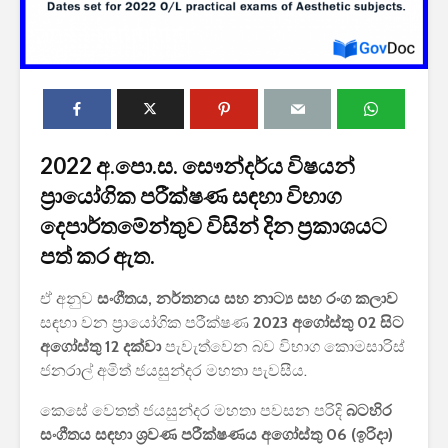
2022 අ.පො.ස. සෞන්දර්ය විෂයන්
2027 1 ශ්‍රේණි‌යේ
ශ්‍රී ලංකා ග්
ප්‍රායෝගික පරීක්ෂණ සඳහා විභාග
පාසල් ප්‍රවේශ
සේවයේ III
දෙපාර්තමේන්තුව විසින් දින ප්‍රකාශයට
අයදුම්පත, නව
බඳවා ගැනී
චක්‍රලේඛ සහ කෝටා
වන තරඟ ව
පත් කර ඇත.
මාර්ගෝපදේශ නිකුත්
2025
කර ඇත
ඒ අනුව
සංගීතය, නර්තනය සහ නාට්‍ය සහ රංග කලාව
ශ්‍රී ලංකා ග්
සඳහා වන ප්‍රායෝගික පරීක්ෂණ
2023 අගෝස්තු 02 සිට
රාජ්‍ය, බැංකු, වෙළඳ
සේවයේ II 
සහ පුර පසළොස්වක
නිලධාරීන්
අගෝස්තු 12 දක්වා
පැවැත්වෙන බව විභාග කොමසාරිස්
පොහොය නිවාඩු දින
කාර්යක්ෂ
ජනරාල් අමිත් ජයසුන්දර මහතා පැවසීය.
සහිත ශ්‍රී ලංකා දින
කඩඉම් වි
දර්ශනය (2026)
2026
කෙසේ වෙතත් ජයසුන්දර මහතා පවසන පරිදි
බටහිර
සංගීතය සඳහා ශ්‍රවණ පරීක්ෂණය අගෝස්තු 06 (ඉරිදා)
2026 වර්ෂයේ
2026 පාසල