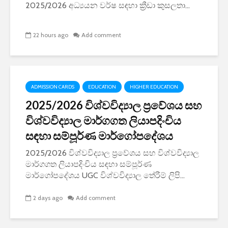
2025/2026 අධ්‍යයන වර්ෂ සඳහා ක්‍රීඩා කුසලතා...
22 hours ago
Add comment
ADMISSION CARDS
EDUCATION
HIGHER EDUCATION
2025/2026 විශ්වවිද්‍යාල ප්‍රවේශය සහ
විශ්වවිද්‍යාල මාර්ගගත ලියාපදිංචිය
සඳහා සම්පූර්ණ මාර්ගෝපදේශය
2025/2026 විශ්වවිද්‍යාල ප්‍රවේශය සහ විශ්වවිද්‍යාල
මාර්ගගත ලියාපදිංචිය සඳහා සම්පූර්ණ
මාර්ගෝපදේශය UGC විශ්වවිද්‍යාල තේරීම් ලිපි...
2 days ago
Add comment