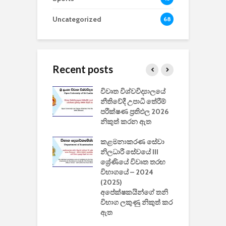
Uncategorized
68
Recent posts
වීඩියෝ සෑදීමේ
විවෘත විශ්වවිද්‍යාලයේ
ව
වසා දැමීමත් සමඟ
නීතිවේදී උපාධි තේරීම්
ප
 ඩිස්නි
පරීක්ෂණ ප්‍රතිඵල 2026
අ
කාරිත්වය අවසන්
නිකුත් කරන ඇත
ශ
2
කළමනාකරණ සේවා
ක
වැවිලි
නිලධාරී සේවයේ III
නාකරණ
ශ්‍රේණියේ විවෘත තරඟ
H
යේ 2026/2027
විභාගයේ – 2024
න
ිසුන් ඇතුළත්
(2025)
අපේක්ෂකයින්ගේ තනි
විභාග ලකුණු නිකුත් කර
2
 සමාගමේ
ඇත
උ
් නිපදවූ ලාභම
ප