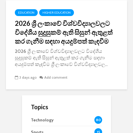
EDUCATION
HIGHER EDUCATION
2026 ශ්‍රී ලංකාවේ විශ්වවිද්‍යාලවලට
විදේශීය සුදුසුකම් ඇති සිසුන් ඇතුළත්
කර ගැනීම සඳහා අයදුම්පත් කැඳවීම
2026 ශ්‍රී ලංකාවේ විශ්වවිද්‍යාලවලට විදේශීය
සුදුසුකම් ඇති සිසුන් ඇතුළත් කර ගැනීම සඳහා
අයදුම්පත් කැඳවීම ශ්‍රී ලංකාවේ විශ්වවිද්‍යාලවල...
3 days ago
Add comment
Topics
Technology
80
Sports
15