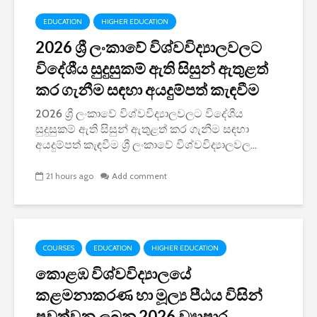
EDUCATION
HIGHER EDUCATION
2026 ශ්‍රී ලංකාවේ විශ්වවිද්‍යාලවලට
විදේශීය සුදුසුකම් ඇති සිසුන් ඇතුළත්
කර ගැනීම සඳහා අයදුම්පත් කැඳවීම
2026 ශ්‍රී ලංකාවේ විශ්වවිද්‍යාලවලට විදේශීය
සුදුසුකම් ඇති සිසුන් ඇතුළත් කර ගැනීම සඳහා
අයදුම්පත් කැඳවීම ශ්‍රී ලංකාවේ විශ්වවිද්‍යාලවල...
21 hours ago
Add comment
COURSES
EDUCATION
HIGHER EDUCATION
කොළඹ විශ්වවිද්‍යාලයේ
කළමනාකරණ හා මූල්‍ය පීඨය විසින්
පවත්වනු ලබන 2026 ව්‍යාපාර