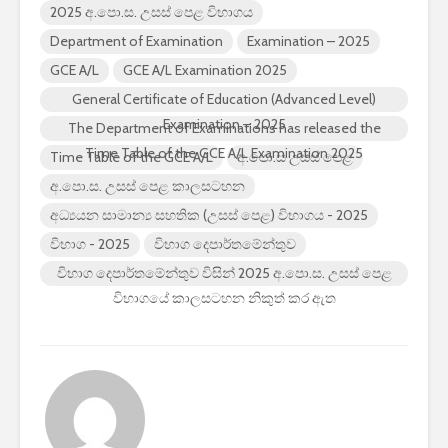
2025 අ.පො.ස. උසස් පෙළ විභාගය
Department of Examination
Examination – 2025
GCE A/L
GCE A/L Examination 2025
General Certificate of Education (Advanced Level)
Examination – 2025
The Department of Examinations has released the
Time Table of the GCE A/L Examination 2025
Time Table of the GCE A/L
අ.පො.ස උසස් පෙළ
අ.පො.ස. උසස් පෙළ කාලසටහන
අධ්‍යයන සාමාන්‍ය සහතික (උසස් පෙළ) විභාගය - 2025
විභාග - 2025
විභාග දෙපාර්තමේන්තුව
විභාග දෙපාර්තමේන්තුව විසින් 2025 අ.පො.ස. උසස් පෙළ
විභාගයේ කාලසටහන නිකුත් කර ඇත