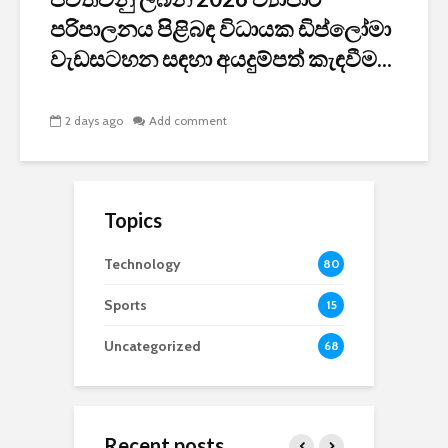
පරිපාලනය පිළිබඳ විධායක ඩිප්ලෝමා
වැඩසටහන සඳහා අයදුම්පත් කැඳවීම...
2 days ago
Add comment
Topics
Technology
80
Sports
15
Uncategorized
68
Recent posts