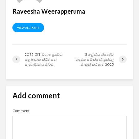
Raveesha Weerapperuma
VIEW ALL POSTS
2025 GIT විභාග ප්‍රවේශ
5 ශ්‍රේණිය ශිෂ්‍යත්ව
පත්‍ර බාගත කිරීම සහ
නැවත සමීක්ෂණ ප්‍රතිඵල
සංශෝධනය කිරීම
නිකුත් කර ඇත 2025
Add comment
Comment