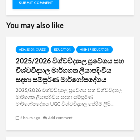
You may also like
ADMISSION CARDS
EDUCATION
HIGHER EDUCATION
2025/2026 විශ්වවිද්‍යාල ප්‍රවේශය සහ
විශ්වවිද්‍යාල මාර්ගගත ලියාපදිංචිය
සඳහා සම්පූර්ණ මාර්ගෝපදේශය
2025/2026 විශ්වවිද්‍යාල ප්‍රවේශය සහ විශ්වවිද්‍යාල
මාර්ගගත ලියාපදිංචිය සඳහා සම්පූර්ණ
මාර්ගෝපදේශය UGC විශ්වවිද්‍යාල තේරීම් ලිපි...
6 hours ago
Add comment