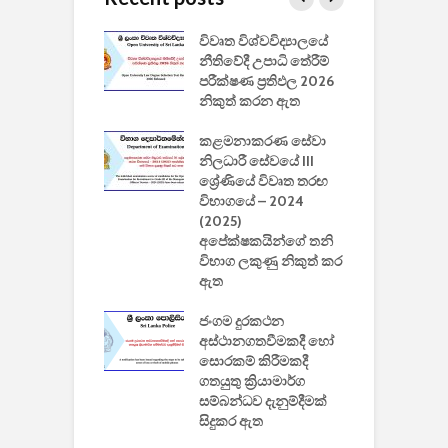
වීඩියෝ සෑදීමේ
විවෘත විශ්වවිද්‍යාලයේ
ව
වසා දැමීමත් සමඟ
නීතිවේදී උපාධි තේරීම්
ප
 ඩිස්නි
පරීක්ෂණ ප්‍රතිඵල 2026
අ
කාරිත්වය අවසන්
නිකුත් කරන ඇත
ශ
2
කළමනාකරණ සේවා
ක
වැවිලි
නිලධාරී සේවයේ III
නාකරණ
ශ්‍රේණියේ විවෘත තරඟ
H
යේ 2026/2027
විභාගයේ – 2024
න
ිසුන් ඇතුළත්
(2025)
අපේක්ෂකයින්ගේ තනි
විභාග ලකුණු නිකුත් කර
2
 සමාගමේ
ඇත
උ
් නිපදවූ ලාභම
ප
ුක් පරිගණකය
ජංගම දුරකථන
වයි
අස්ථානගතවීමකදී හෝ
සොරකම් කිරීමකදී
ගතයුතු ක්‍රියාමාර්ග
සම්බන්ධව දැනුම්දීමක්
සිදුකර ඇත