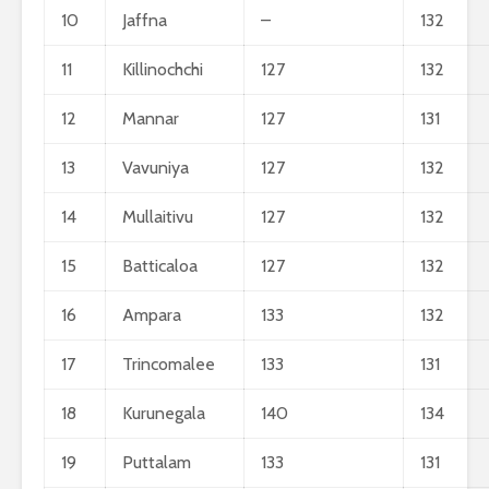
10
Jaffna
–
132
2026 යාවත්කාලීනය
ත
හඳුන්වා දීමට
උ
නියමිතයි.
බ
11
Killinochchi
127
132
ස
න
12
Mannar
127
131
එ
13
Vavuniya
127
132
14
Mullaitivu
127
132
15
Batticaloa
127
132
16
Ampara
133
132
17
Trincomalee
133
131
18
Kurunegala
140
134
19
Puttalam
133
131