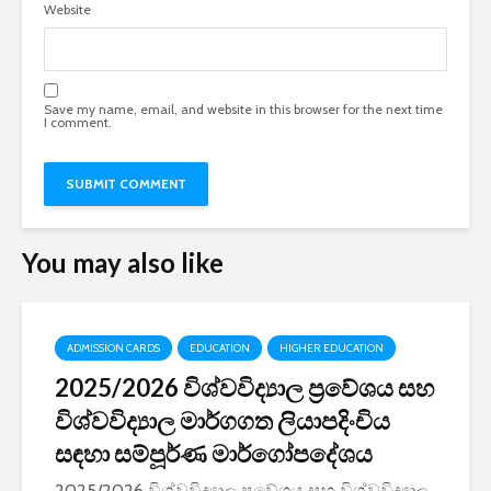
Website
Save my name, email, and website in this browser for the next time
I comment.
You may also like
ADMISSION CARDS
EDUCATION
HIGHER EDUCATION
2025/2026 විශ්වවිද්‍යාල ප්‍රවේශය සහ
විශ්වවිද්‍යාල මාර්ගගත ලියාපදිංචිය
සඳහා සම්පූර්ණ මාර්ගෝපදේශය
2025/2026 විශ්වවිද්‍යාල ප්‍රවේශය සහ විශ්වවිද්‍යාල