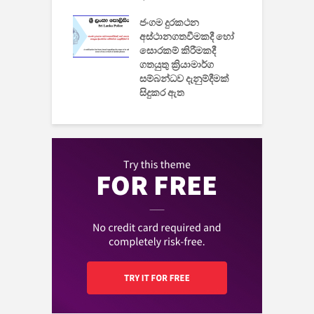
් නිපදවූ ලාභම
ප
ුක් පරිගණකය
ජංගම දුරකථන
වයි
අස්ථානගතවීමකදී හෝ
සොරකම් කිරීමකදී
ගතයුතු ක්‍රියාමාර්ග
සම්බන්ධව දැනුම්දීමක්
සිදුකර ඇත