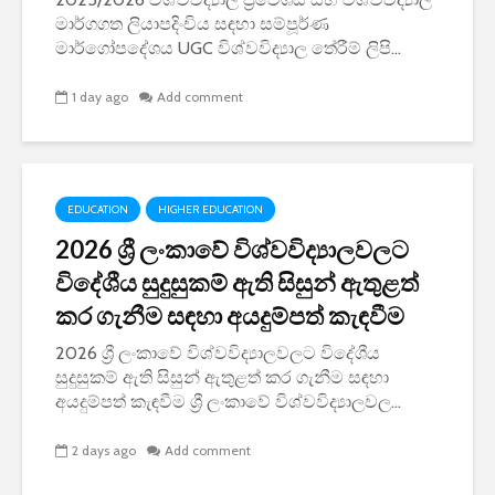
මාර්ගගත ලියාපදිංචිය සඳහා සම්පූර්ණ
මාර්ගෝපදේශය UGC විශ්වවිද්‍යාල තේරීම් ලිපි...
1 day ago
Add comment
EDUCATION
HIGHER EDUCATION
2026 ශ්‍රී ලංකාවේ විශ්වවිද්‍යාලවලට
විදේශීය සුදුසුකම් ඇති සිසුන් ඇතුළත්
කර ගැනීම සඳහා අයදුම්පත් කැඳවීම
2026 ශ්‍රී ලංකාවේ විශ්වවිද්‍යාලවලට විදේශීය
සුදුසුකම් ඇති සිසුන් ඇතුළත් කර ගැනීම සඳහා
අයදුම්පත් කැඳවීම ශ්‍රී ලංකාවේ විශ්වවිද්‍යාලවල...
2 days ago
Add comment