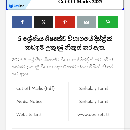
5 ශ්‍රේණිය ශිෂ්‍යත්ව විභාගයේ දිස්ත්‍රික්
කඩඉම් ලකුණු නිකුත් කර ඇත.
2027 1 ශ්‍රේණි‌යේ
ශ
2025 5 ශ්‍රේණිය ශිෂ්‍යත්ව විභාගයේ දිස්ත්‍රික් මට්ටමින්
පාසල් ප්‍රවේශ
ස
අයදුම්පත, නව
බ
කඩඉම් ලකුණු විභාග දෙපාර්තමේන්තුව විසින් නිකුත්
චක්‍රලේඛ සහ කෝටා
ව
කර ඇත.
මාර්ගෝපදේශ නිකුත්
2
කර ඇත
Cut off Marks (Pdf)
Sinhala
\
Tamil
ශ
රාජ්‍ය, බැංකු, වෙළඳ
ස
සහ පුර පසළොස්වක
න
Media Notice
Sinhala
\
Tamil
පොහොය නිවාඩු දින
ක
සහිත ශ්‍රී ලංකා දින
ක
Website Link
www.doenets.lk
දර්ශනය (2026)
2
2026 වර්ෂයේ
2