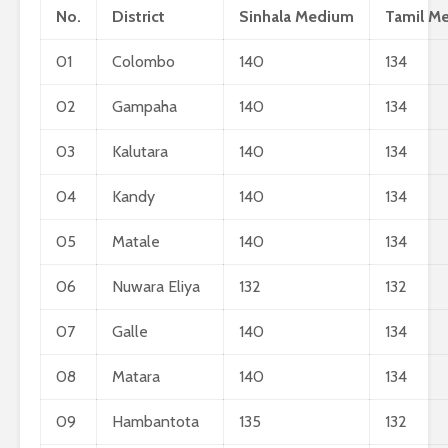
No.
District
Sinhala Medium
Tamil M
පාසල්වල පළමු
ක
ශ්‍රේණිය සඳහා ළමයින්
ද
ඇතුළත් කිරීමේ
අ
01
Colombo
140
134
චක්‍රලේඛය
02
Gampaha
140
134
03
Kalutara
140
134
04
Kandy
140
134
මිලියන 1.5 කට අධික
I
05
Matale
140
134
ග්‍රාහකයින් සම්බන්ධ
උ
කරමින්, ශ්‍රී ලංකාවේ
ම
06
Nuwara Eliya
132
132
විශාලතම 5G ජාලය
න
ඩයලොග් දියත් කරයි
ක
07
Galle
140
134
Adobe විසින්
ආ
Photoshop, Acrobat
ස
08
Matara
140
134
මෙවලම් ChatGPT
ක
වෙත සම්බන්ධ කරයි.
ස
09
Hambantota
135
132
Power BI විශාලතම