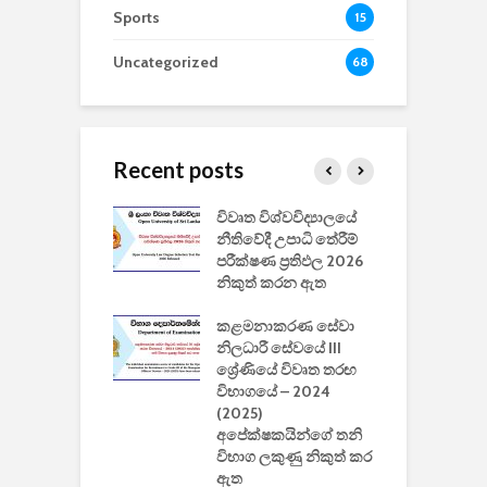
Sports
15
Uncategorized
68
Recent posts
වීඩියෝ සෑදීමේ
විවෘත විශ්වවිද්‍යාලයේ
ව
වසා දැමීමත් සමඟ
නීතිවේදී උපාධි තේරීම්
ප
 ඩිස්නි
පරීක්ෂණ ප්‍රතිඵල 2026
අ
කාරිත්වය අවසන්
නිකුත් කරන ඇත
ශ
2
කළමනාකරණ සේවා
ක
වැවිලි
නිලධාරී සේවයේ III
නාකරණ
ශ්‍රේණියේ විවෘත තරඟ
H
යේ 2026/2027
විභාගයේ – 2024
න
ිසුන් ඇතුළත්
(2025)
අපේක්ෂකයින්ගේ තනි
විභාග ලකුණු නිකුත් කර
2
 සමාගමේ
ඇත
උ