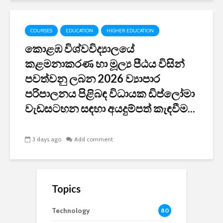
COURSES
EDUCATION
HIGHER EDUCATION
කොළඹ විශ්වවිද්‍යාලයේ
කළමනාකරණ හා මූල්‍ය පීඨය විසින්
පවත්වනු ලබන 2026 ව්‍යාපාර
පරිපාලනය පිළිබඳ විධායක ඩිප්ලෝමා
වැඩසටහන සඳහා අයදුම්පත් කැඳවීම...
3 days ago
Add comment
Topics
Technology
80