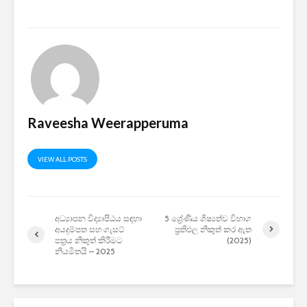
Raveesha Weerapperuma
VIEW ALL POSTS
අධ්‍යාපන විද්‍යාපීඨය සඳහා
5 ශ්‍රේණිය ශිෂ්‍යත්ව විභාග
අයදුම්පත සහ ගැසට්
ප්‍රතිඵල නිකුත් කර ඇත
පත්‍රය නිකුත් කිරීමට
(2025)
නියමිතයි – 2025