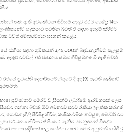
ප්‍රකාශක, ප්‍රවාහන, මහාමාර්ග සහ ජනමාධ්‍ය අමාත්‍ය, ආචාර්ය
සීය.
අත්සන් තබා ඇති අවබෝධතා ගිවිසුම් අනුව එරට ක්‍ෂේත්‍ර 14ක
‍රී ලාංකිකයන්ට හැකියාව පවතින බවත් ඒ සඳහා අයදුම් කිරීමට
යාවශ්‍ය බවත් අමාත්‍යවරයා සඳහන් කළේය.
ේ රැකියා සඳහා ශ්‍රමිකයන් 3,45,000ක් බඳවාගැනීමට සැලසුම්
ලංකාව ඇතුළු රටවල් 7ක් ජපානය සමඟ ගිවිසුම්ගත වී ඇති බවත්
රජයේ ප්‍රවෘත්ති දෙපාර්තමේන්තුවේ දී අද (9) පැවති කැබිනට්
 අමතමිනි.
් භාෂා ප්‍රවීණතාව මෙරට වැසියන්ට ලබාදීමේ ආරම්භයක් ලෙස
 පියවර ගන්නා බවත්, මීට අමතරව එරට රැකියා ඉලක්ක කරගත්
, ගොඩනැගිලි පිරිසිඳු කිරීම්, කෘෂිකාර්මික කටයුතු, මෝටර් රථ
 කුසලතා වර්ධනය කිරීමටත් පියවර ගැනීම වෙනුවෙන් විදේශ
යක්කාර මහතා ඉදිරිපත් කළ යෝජනාවකට මෙම අනුමැතිය හිමිවූ