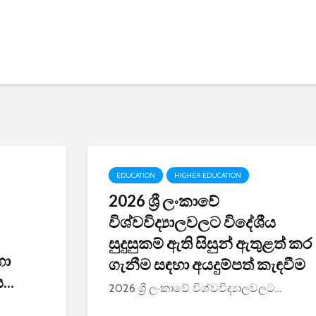
EDUCATION
HIGHER EDUCATION
2026 ශ්‍රී ලංකාවේ
විශ්වවිද්‍යාලවලට විදේශීය
සුදුසුකම් ඇති සිසුන් ඇතුළත් කර
හා
ගැනීම සඳහා අයදුම්පත් කැඳවීම
..
2026 ශ්‍රී ලංකාවේ විශ්වවිද්‍යාලවලට...