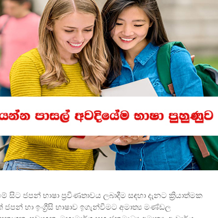
විවෘත විශ්වවිද්‍යාලයේ
සෝරා වී
පුස්තකාල හා තොරතුරු
යෙදුම ව
අධ්‍යයනය පිළිබඳ
OpenAI ඩ
ශාස්ත්‍රවේදී උපාධිය
හවුල්කා
2026 සදහා අයදුම්පත්
කරයි
කැදවීම
ජාතික වැ
HelaPOS QR කේත
කළමන
නිර්මාණ සේවාව
ආයතනයේ
සඳහා සිස
කිරීම
2025 (2026) අ.පො.ස.
උසස් පෙළ විභාග
ඇපල් ස
ප්‍රතිඵල නිකුත් කෙරේ
මෙතෙක් 
මැක්බුක
එළිදක්වය
සිට ජපන් භාෂා ප්‍රවීණතාවය ලබාදීම සඳහා දැනට ක්‍රියාත්මක
ජපන් හා ඉංග්‍රීසි භාෂාව ඉගැන්වීමට අමාත්‍ය මණ්ඩල