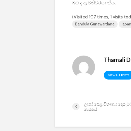
බව ද ඇමතිවරයා කීය.
(Visited 107 times, 1 visits to
Bandula Gunawardane
Japa
Thamali D
VIEW ALL POSTS
උසස් පෙළ විභාගය දෙසැම්බ
මාසයේ