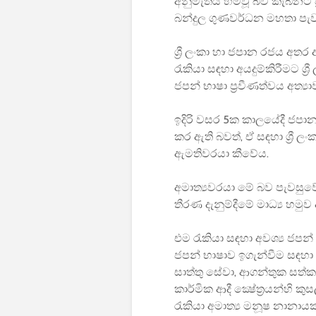
අනුමැතිය හිමිවූ බව කැබිනට් 
බන්දුල ගුණවර්ධන මහතා පැව
ශ්‍රී ලංකා හා ජපාන රජය අතර 
රැකියා සඳහා අයදුම්කිරීමට ශ්
ජපන් භාෂා ප්‍රවීණත්වය අත්‍
ඉදිරි වසර 5ක කාලයේදී ජපානය
කර ඇති බවත්, ඒ සඳහා ශ්‍රී 
ඇමතිවරයා කීවේය.
අමාත්‍යවරයා මේ බව පැවසුවේ 
තීරණ දැනුම්දීමේ මාධ්‍ය හමුව
එම රැකියා සඳහා අවශ්‍ය ජපන
ජපන් භාෂාව ඉගැන්වීම සඳහා
සාත්තු සේවා, ආගන්තුක සත්කාර
කාර්මික ආදී ක්‍ෂේත්‍රයන්හි
රැකියා අමාත්‍ය මනූෂ නානා