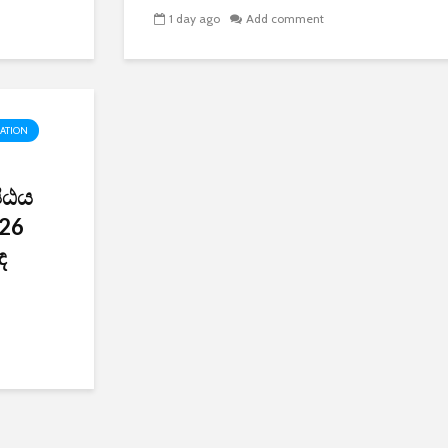
1 day ago
Add comment
ATION
ීඨය
026
ඳ