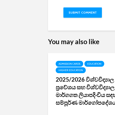
You may also like
ADMISSION CARDS
EDUCATION
HIGHER EDUCATION
2025/2026 විශ්වවිද්‍යාල
ප්‍රවේශය සහ විශ්වවිද්‍යාල
මාර්ගගත ලියාපදිංචිය සඳ
සම්පූර්ණ මාර්ගෝපදේශය.