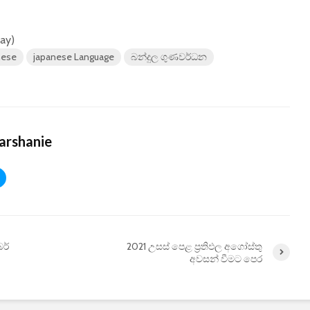
day)
nese
japanese Language
බන්දුල ගුණවර්ධන
arshanie
ර්
2021 උසස් පෙළ ප්‍රතිඵල අගෝස්තු
අවසන් වීමට පෙර