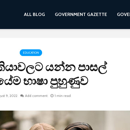
ALL BLOG
GOVERNMENT GAZETTE
GOVE
EDUCATION
කියාවලට යන්න පාසල්
යේම භාෂා පුහුණුව
ust 9, 2022
Add comment
1 min read