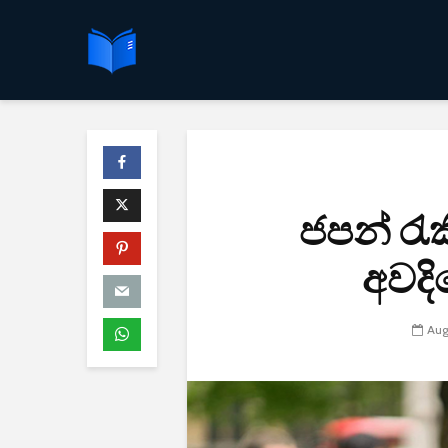
ජපන් රැ
අවදි
Aug