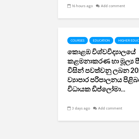
16 hours ago
Add comment
COURSES
EDUCATION
HIGHER EDUC
කොළඹ විශ්වවිද්‍යාලයේ
කළමනාකරණ හා මූල්‍ය ප
විසින් පවත්වනු ලබන 2
ව්‍යාපාර පරිපාලනය පිළිබ
විධායක ඩිප්ලෝමා...
3 days ago
Add comment