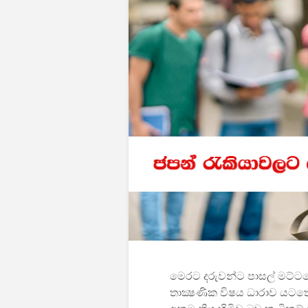
මෙරට දරුවන්ට පාසල් මට්ටමේ 
තාක්‍ෂණික විෂය ධාරාව යටතේ 