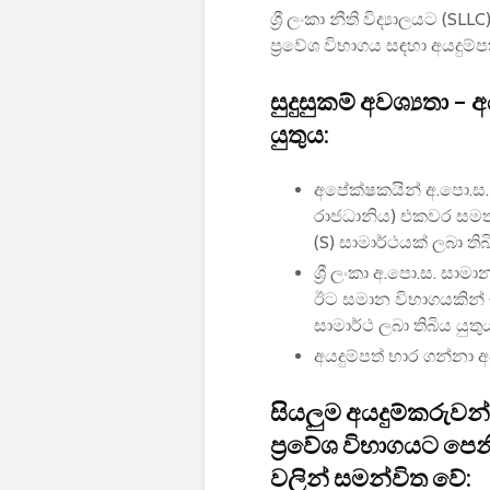
ශ්‍රී ලංකා නීති විද්‍යාලයට (S
ප්‍රවේශ විභාගය සඳහා අයදුම්ප
සුදුසුකම් අවශ්‍යතා 
යුතුය:
අපේක්ෂකයින් අ.පො.ස. 
රාජධානිය) එකවර සමත්
(S) සාමාර්ථයක් ලබා තිබ
ශ්‍රී ලංකා අ.පො.ස. සා
ඊට සමාන විභාගයකින් ඉ
සාමාර්ථ ලබා තිබිය යුතු
අයදුම්පත් භාර ගන්නා අ
සියලුම අයදුම්කරුවන
ප්‍රවේශ විභාගයට පෙනී 
වලින් සමන්විත වේ: