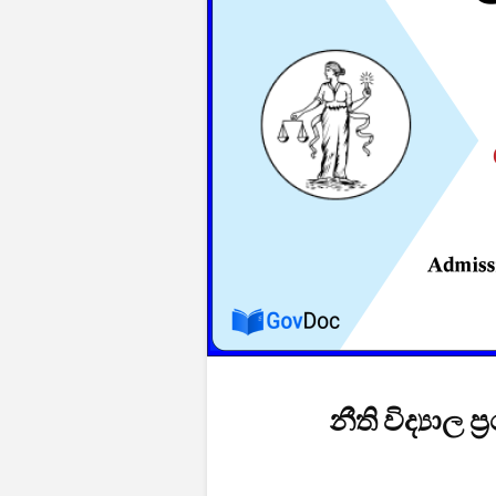
නීති විද්‍යාල