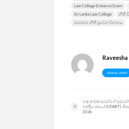
Law College Entrance Exam
Sri Lanka Law College
නීති ව
සාමාන්‍ය නීති ප්‍රවේශ විභාගය
Raveesha
VIEW ALL POSTS
වතු කම්කරුවන්ගේ දරුවන්
ඉන්දීය රජයේ (CEWET) ශිෂ්‍
2026