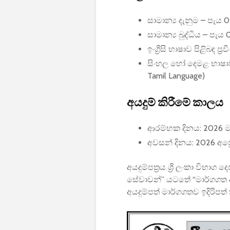
සාමාන්‍ය දැනුම – පැය 
සාමාන්‍ය බුද්ධිය – පැය 
ඉංග්‍රීසි භාෂාව පිළිබඳ ප
සිංහල හෝ දෙමළ භාෂාව පි
Tamil Language)
අයදුම් කිරීමේ කාලය
ආරම්භක දිනය: 2026 මාර
අවසන් දිනය: 2026 අප්‍ර
අයදුම්පත්‍රය ශ්‍රී ලංකා විභ
සේවාවන්” යටතේ “මාර්ගගත අය
අයදුම්පත් මාර්ගගතව ඉදිරිපත්