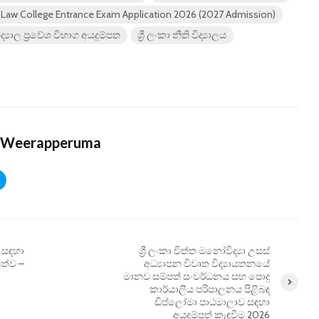
Law College Entrance Exam Application 2026 (2027 Admission)
ිද්‍යාල ප්‍රවේශ විභාග අයදුම්පත
ශ්‍රී ලංකා නීති විද්‍යාලය
 Weerapperuma
 සඳහා
ශ්‍රී ලංකා චිත්ත මනෝවිද්‍යා උසස්
යත්ව –
අධ්‍යාපන විවෘත විද්‍යායතනයේ
මානව සම්පත් සංවර්ධනය සහ පොදු
කාර්යාලීය පරිපාලනය පිළිබඳ
ඩිප්ලෝමා පාඨමාලාව සඳහා
අයදුම්පත් කැඳවීම 2026