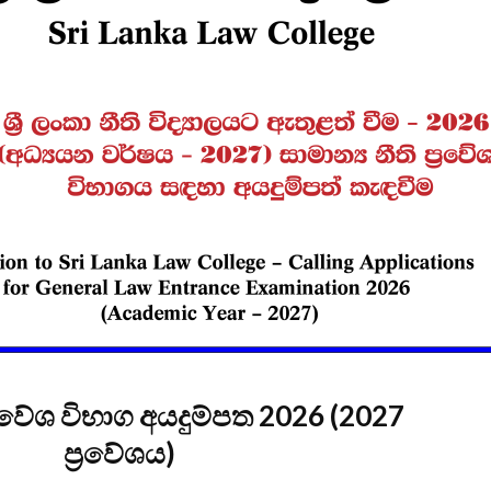
විවෘත විශ්වවිද්‍යාලයේ
සෝරා වී
පුස්තකාල හා තොරතුරු
යෙදුම ව
අධ්‍යයනය පිළිබඳ
OpenAI ඩ
ශාස්ත්‍රවේදී උපාධිය
හවුල්කා
2026 සදහා අයදුම්පත්
කරයි
කැදවීම
ජාතික වැ
HelaPOS QR කේත
කළමන
නිර්මාණ සේවාව
ආයතනයේ
සඳහා සිස
කිරීම
2025 (2026) අ.පො.ස.
උසස් පෙළ විභාග
ඇපල් ස
ප්‍රතිඵල නිකුත් කෙරේ
මෙතෙක් 
මැක්බුක
එළිදක්වය
 ප්‍රවේශ විභාග අයදුම්පත 2026 (2027
ප්‍රවේශය)