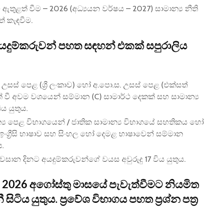
LLC) ඇතුළත් වීම – 2026 (අධ්‍යයන වර්ෂය – 2027) සාමාන්‍ය නීති
ත් කැඳවීම.
– අයදුම්කරුවන් පහත සඳහන් එකක් සපුරාලිය
උසස් පෙළ (ශ්‍රී ලංකාව) හෝ අ.පො.ස. උසස් පෙළ (එක්සත්
 වී අවම වශයෙන් සම්මාන (C) සාමාර්ථ දෙකක් සහ සාමාන්‍ය
ිය යුතුය.
මාන්‍ය පෙළ විභාගයෙන් / ජාතික සාමාන්‍ය විභාගයේ සහතිකය හෝ
ංග්‍රීසි භාෂාව සහ සිංහල හෝ දෙමළ භාෂාවෙන් සම්මාන
ය.
වසාන දිනට අයදුම්කරුවන්ගේ වයස අවුරුදු 17 විය යුතුය.
් 2026 අගෝස්තු මාසයේ පැවැත්වීමට නියමිත
සිටිය යුතුය. ප්‍රවේශ විභාගය පහත ප්‍රශ්න පත්‍ර