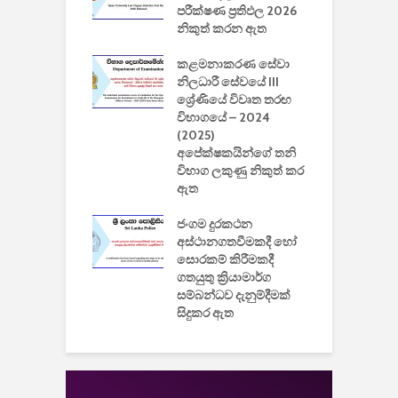
 ඩිස්නි
පරීක්ෂණ ප්‍රතිඵල 2026
අ
කාරිත්වය අවසන්
නිකුත් කරන ඇත
ශ
2
කළමනාකරණ සේවා
ක
වැවිලි
නිලධාරී සේවයේ III
නාකරණ
ශ්‍රේණියේ විවෘත තරඟ
H
යේ 2026/2027
විභාගයේ – 2024
න
ිසුන් ඇතුළත්
(2025)
අපේක්ෂකයින්ගේ තනි
විභාග ලකුණු නිකුත් කර
2
 සමාගමේ
ඇත
උ
් නිපදවූ ලාභම
ප
ුක් පරිගණකය
ජංගම දුරකථන
වයි
අස්ථානගතවීමකදී හෝ
සොරකම් කිරීමකදී
ගතයුතු ක්‍රියාමාර්ග
සම්බන්ධව දැනුම්දීමක්
සිදුකර ඇත