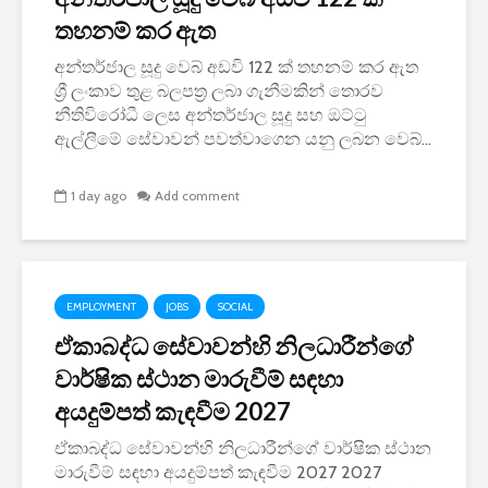
තහනම් කර ඇත
අන්තර්ජාල සූදු වෙබ් අඩවි 122 ක් තහනම් කර ඇත
ශ්‍රී ලංකාව තුළ බලපත්‍ර ලබා ගැනීමකින් තොරව
නීතිවිරෝධී ලෙස අන්තර්ජාල සූදු සහ ඔට්ටු
ඇල්ලීමේ සේවාවන් පවත්වාගෙන යනු ලබන වෙබ්...
1 day ago
Add comment
EMPLOYMENT
JOBS
SOCIAL
ඒකාබද්ධ සේවාවන්හි නිලධාරීන්ගේ
වාර්ෂික ස්ථාන මාරුවීම් සඳහා
අයදුම්පත් කැඳවීම 2027
ඒකාබද්ධ සේවාවන්හි නිලධාරීන්ගේ වාර්ෂික ස්ථාන
මාරුවීම් සඳහා අයදුම්පත් කැඳවීම 2027 2027