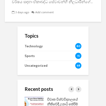
වර්ෂය සඳහා ඒකාබද්ධ සේවාවන්හි නිලධාරීන්ගේ...
3 days ago
Add comment
Topics
Technology
80
Sports
15
Uncategorized
68
Recent posts
වීඩියෝ සෑදීමේ
විවෘත විශ්වවිද්‍යාලයේ
ව
වසා දැමීමත් සමඟ
නීතිවේදී උපාධි තේරීම්
ප