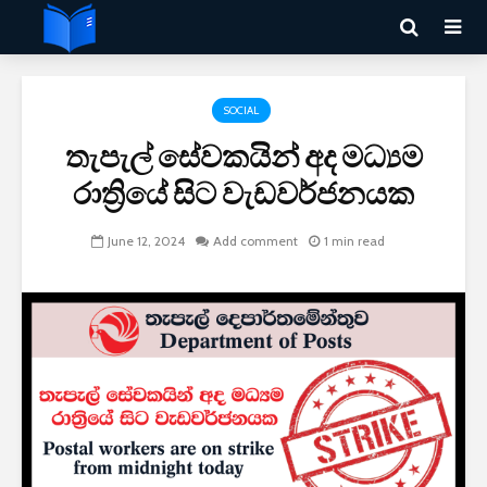
SOCIAL
තැපැල් සේවකයින් අද මධ්‍යම
රාත්‍රි​යේ සිට වැඩවර්ජනයක
June 12, 2024
Add comment
1 min read