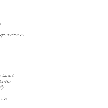
ය
ේදන තාක්ෂණය
ආරක්ෂාව
ක්ෂණය
‍රීඩා
කරණය