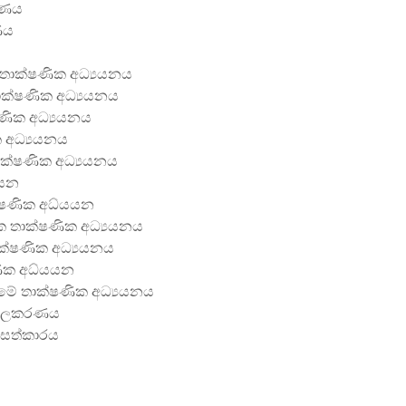
රණය
ණය
ා තාක්ෂණික අධ්‍යයනය
තාක්ෂණික අධ්‍යයනය
ණික අධ්‍යයනය
 අධ්‍යයනය
ාක්ෂණික අධ්‍යයනය
යයන
ක්ෂණික අධ්යයන
නික තාක්ෂණික අධ්‍යයනය
ාක්ෂණික අධ්‍යයනය
ණික අධ්යයන
සීමේ තාක්ෂණික අධ්‍යයනය
ජාලකරණය
 සත්කාරය