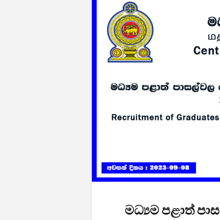
මධ්‍යම පළාත් පාස