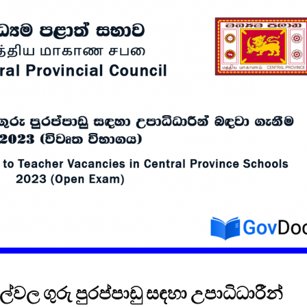
විවෘත විශ්වවිද්‍යාලයේ
සෝරා වී
පුස්තකාල හා තොරතුරු
යෙදුම ව
අධ්‍යයනය පිළිබඳ
OpenAI ඩ
ශාස්ත්‍රවේදී උපාධිය
හවුල්කා
2026 සදහා අයදුම්පත්
කරයි
කැදවීම
ජාතික වැ
HelaPOS QR කේත
කළමන
නිර්මාණ සේවාව
ආයතනයේ
සඳහා සිස
කිරීම
2025 (2026) අ.පො.ස.
උසස් පෙළ විභාග
ඇපල් ස
ප්‍රතිඵල නිකුත් කෙරේ
මෙතෙක් 
මැක්බුක
එළිදක්වය
ල්වල ගුරු පුරප්පාඩු සඳහා උපාධිධාරීන්