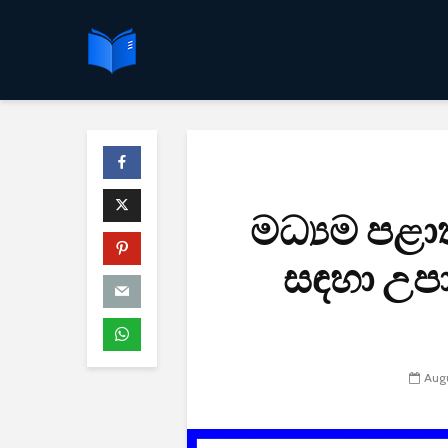
මධ්‍යම පළාත
සඳහා උපා
Augu