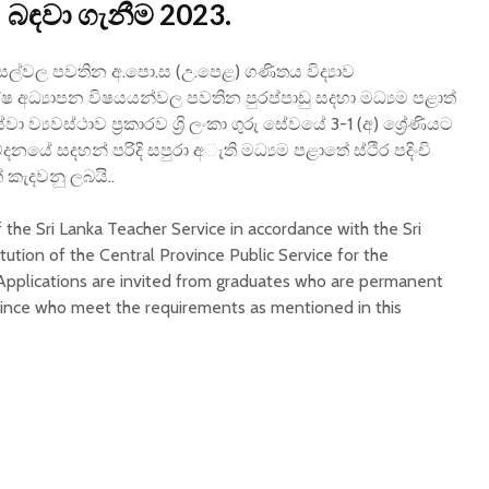
බඳවා ගැනීම 2023.
ාසල්වල පවතින අ.පො.ස (උ.පෙළ) ගණිතය විද්‍යාව
ෂ අධ්‍යාපන විෂයයන්වල පවතින පුරප්පාඩු සදහා මධ්‍යම පළාත්
ේවා ව්‍යවස්ථාව ප්‍රකාරව ශ්‍රි ලංකා ගුරු සේවයේ 3-1 (අ) ශ්‍රේණියට
නයේ සදහන් පරිදි සපුරා අැති මධ්‍යම පළාතේ ස්ථිර පදිංචි
් කැදවනු ලබයි..
f the Sri Lanka Teacher Service in accordance with the Sri
ution of the Central Province Public Service for the
. Applications are invited from graduates who are permanent
vince who meet the requirements as mentioned in this