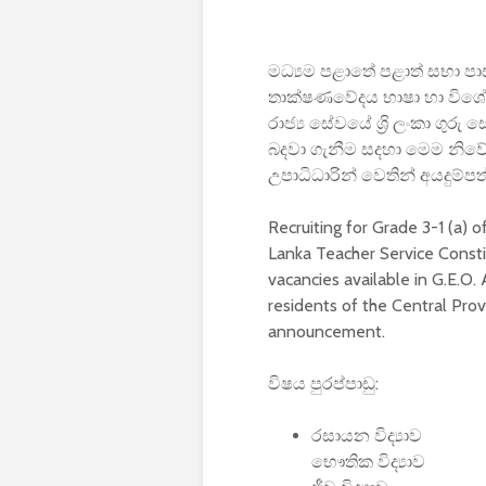
මධ්‍යම පළාතේ පළාත් සභා ප
තාක්ෂණවේදය භාෂා හා විශේ
රාජ්‍ය සේවයේ ශ්‍රි ලංකා ගුරු ස
බදවා ගැනීම සදහා මෙම නිවේද
උපාධිධාරින් වෙතින් අයදුම්පත
Recruiting for Grade 3-1 (a) o
Lanka Teacher Service Constit
vacancies available in G.E.O
residents of the Central Pro
announcement.
විෂය පුරප්පාඩු:
රසායන විද්‍යාව
භෞතික විද්‍යාව