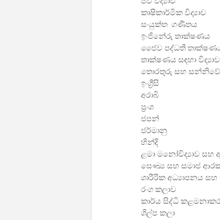
ජීව විද්‍යාව
කෘෂිකාර්මික විද්‍යාව
සංයුක්ත ගණිතය
ඉංජිනේරු තාක්ෂණය
ජෛව පද්ධති තාක්ෂණ
තාක්ෂණය සඳහා විද්‍යාව
තොරතුරු සහ සන්නිව
ඉංග්‍රීසි
අරාබි
ප්‍රංශ
ජපන්
ජර්මානු
හින්දි
ළමා මනෝවිද්‍යාව සහ 
සෞඛ්‍ය සහ සමාජ ආර
ශාරීරික අධ්‍යාපනය සහ ක්
රංග කලාව
කාර්ය සිද්ධි කළමනා
ශිල්ප කලා