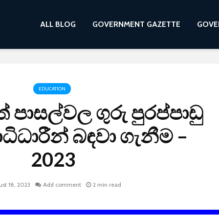
ALL BLOG
GOVERNMENT GAZETTE
GOVE
EDUCATION
් පාසල්වල ගුරු පුරප්පාඩු
ධිධාරීන් බඳවා ගැනීම –
2023
st 18, 2023
Add comment
2 min read