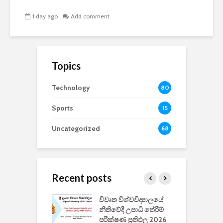
1 day ago
Add comment
Topics
Technology
80
Sports
15
Uncategorized
68
Recent posts
වීඩියෝ සෑදීමේ
විවෘත විශ්වවිද්‍යාලයේ
ව
වසා දැමීමත් සමඟ
නීතිවේදී උපාධි තේරීම්
ප
 ඩිස්නි
පරීක්ෂණ ප්‍රතිඵල 2026
අ