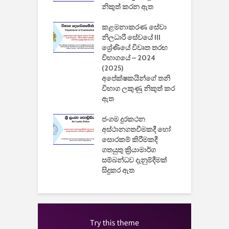
කාරිත්වය අවසන්
නිකුත් කරන ඇත
ශ
2
කළමනාකරණ සේවා
ක
වැවිලි
නිලධාරී සේවයේ III
නාකරණ
ශ්‍රේණියේ විවෘත තරඟ
H
යේ 2026/2027
විභාගයේ – 2024
න
ිසුන් ඇතුළත්
(2025)
අපේක්ෂකයින්ගේ තනි
විභාග ලකුණු නිකුත් කර
2
 සමාගමේ
ඇත
උ
් නිපදවූ ලාභම
ප
ුක් පරිගණකය
ජංගම දුරකථන
වයි
අස්ථානගතවීමකදී හෝ
සොරකම් කිරීමකදී
ගතයුතු ක්‍රියාමාර්ග
සම්බන්ධව දැනුම්දීමක්
සිදුකර ඇත