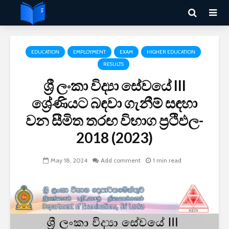
EDUCATION
EMPLOYMENT
EXAM
HIGHER EDUCATION
RESULTS
ශ්‍රී ලංකා විද්‍යා සේවයේ III
ශ්‍රේණියට බඳවා ගැනීම් සඳහා
වන සීමිත තරඟ විභාග ප්‍රථිඵල-
2018 (2023)
May 18, 2024
Add comment
1 min read