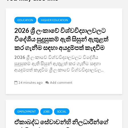
EDUCATION
HIGHER EDUCATION
2026 ශ්‍රී ලංකාවේ විශ්වවිද්‍යාලවලට
විදේශීය සුදුසුකම් ඇති සිසුන් ඇතුළත්
කර ගැනීම සඳහා අයදුම්පත් කැඳවීම
2026 ශ්‍රී ලංකාවේ විශ්වවිද්‍යාලවලට විදේශීය
සුදුසුකම් ඇති සිසුන් ඇතුළත් කර ගැනීම සඳහා
අයදුම්පත් කැඳවීම ශ්‍රී ලංකාවේ විශ්වවිද්‍යාලවල...
24 minutes ago
Add comment
EMPLOYMENT
JOBS
SOCIAL
ඒකාබද්ධ සේවාවන්හි නිලධාරීන්ගේ