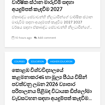
වාර්ෂික ස්ථාන මාරුවීම් සඳහා
අයදුම්පත් කැඳවීම 2027
ඒකාබද්ධ සේවාවන්හි නිලධාරීන්ගේ වාර්ෂික ස්ථාන
මාරුවීම් සඳහා අයදුම්පත් කැඳවීම 2027 2027
වර්ෂය සඳහා ඒකාබද්ධ සේවාවන්හි නිලධාරීන්ගේ...
10 hours ago
Add comment
COURSES
EDUCATION
HIGHER EDUCATION
කොළඹ විශ්වවිද්‍යාලයේ
කළමනාකරණ හා මූල්‍ය පීඨය විසින්
පවත්වනු ලබන 2026 ව්‍යාපාර
පරිපාලනය පිළිබඳ විධායක ඩිප්ලෝමා
වැඩසටහන සඳහා අයදුම්පත් කැඳවීම...