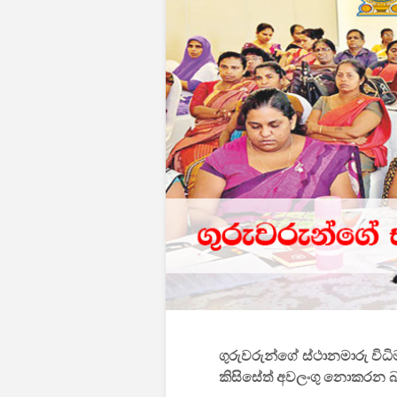
ගුරුවරුන්ගේ ස්ථානමාරු විධි
කිසිසේත් අවලංගු නොකරන බවත්