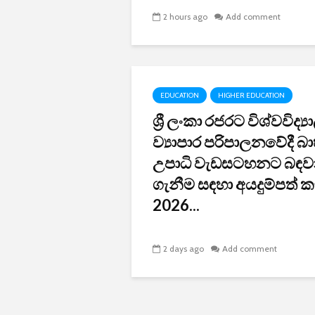
2 hours ago
Add comment
EDUCATION
HIGHER EDUCATION
ශ්‍රී ලංකා රජරට විශ්වවිද්
ව්‍යාපාර පරිපාලනවේදී බා
උපාධි වැඩසටහනට බඳව
ගැනීම සඳහා අයදුම්පත් ක
2026...
2 days ago
Add comment