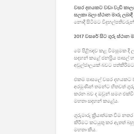
වසර දහයකට වඩා වැඩි කාලය
සලකා බලා ස්ථාන මාරු ලබාදී
නොදී සිටීමට විදුහල්පතිවරු
2017 වසරේ සිට ගුරු ස්ථාන මා
මේ පිළිබඳව කළ විමසුමක දී 
සඳහන් කළේ ජනප්‍රිය පාසල් හත
අවුල්ජාලයක් බවට පත්කිරීම
එකම පාසලේ වසර දහයකට වැඩි
අරමුණින් තමන්ට හිතවත් ගුරු
කරන බව ද ඔවුන් සමග එක්වී 
මහතා සඳහන් කළේය.
ගුරුමාරු ක්‍රියාත්මක වීම න
කිරීමට කටයුතු කර ඇතත් බහුත
මහතා කීය.