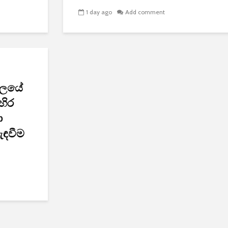
1 day ago
Add comment
‍යාලයේ
හිර
ා
ැඳවීම