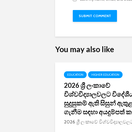
You may also like
EDUCATION
HIGHER EDUCATION
2026 ශ්‍රී ලංකාවේ
විශ්වවිද්‍යාලවලට විදේශී
සුදුසුකම් ඇති සිසුන් ඇතු
ගැනීම සඳහා අයදුම්පත් ක
2026 ශ්‍රී ලංකාවේ විශ්වවිද්‍යාලවලට