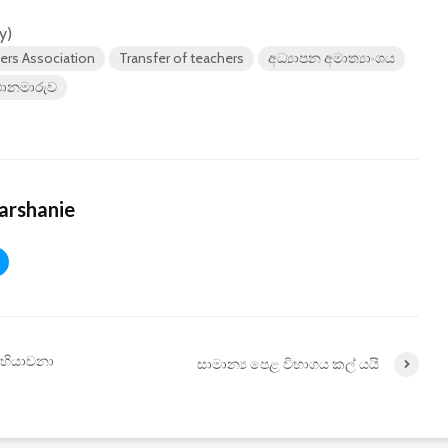
y)
ers Association
Transfer of teachers
අධ්‍යාපන අමාත්‍යාංශය
්ථානමාරුව
arshanie
 අභියාචනා
සාමාන්‍ය පෙළ විභාගය කල් යයි