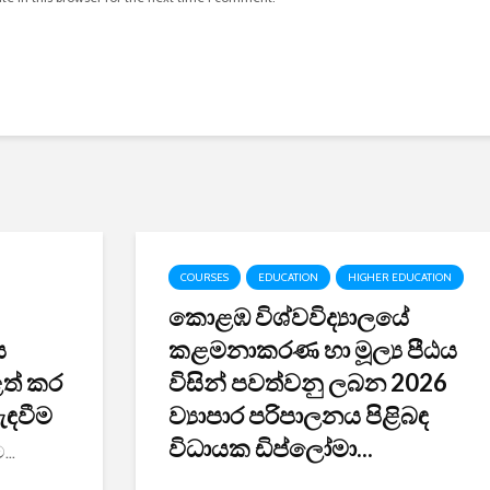
COURSES
EDUCATION
HIGHER EDUCATION
කොළඹ විශ්වවිද්‍යාලයේ
ය
කළමනාකරණ හා මූල්‍ය පීඨය
ළත් කර
විසින් පවත්වනු ලබන 2026
ැඳවීම
ව්‍යාපාර පරිපාලනය පිළිබඳ
විධායක ඩිප්ලෝමා...
...