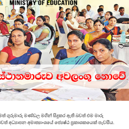
විවෘත විශ්වවිද්‍යාලයේ
සෝරා වී
පුස්තකාල හා තොරතුරු
යෙදුම ව
අධ්‍යයනය පිළිබඳ
OpenAI ඩ
ශාස්ත්‍රවේදී උපාධිය
හවුල්කා
2026 සදහා අයදුම්පත්
කරයි
කැදවීම
ජාතික වැ
HelaPOS QR කේත
කළමන
නිර්මාණ සේවාව
ආයතනයේ
සඳහා සිස
කිරීම
2025 (2026) අ.පො.ස.
උසස් පෙළ විභාග
ඇපල් ස
ප්‍රතිඵල නිකුත් කෙරේ
මෙතෙක් 
මැක්බුක
එළිදක්වය
මත් ගුරුමාරු මණ්ඩල මගින් සිදුකර ඇති බවත් එම මාරු
 අධ්‍යාපන අමාත්‍යාංශයේ ජ්‍යෙෂ්ඨ ප්‍රකාශකයෙක් පැවසීය.