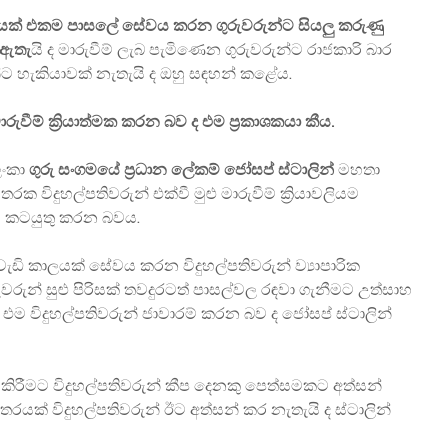
ක් එකම පාසලේ සේවය කරන ගුරුවරුන්ට සියලු කරුණු
 ඇතැ
යි ද මාරුවීම් ලැබ පැමිණෙන ගුරුවරුන්ට රාජකාරි බාර
න්ට හැකියාවක් නැතැයි ද ඔහු සඳහන් කළේය.
රුවීම් ක්‍රියාත්මක කරන බව ද එම ප්‍රකාශකයා කීය.
ලංකා
ගුරු සංගමයේ ප්‍රධාන ලේකම් ජෝසප් ස්ටාලින්
මහතා
රක විදුහල්පතිවරුන් එක්වී මුළු මාරුවීම් ක්‍රියාවලියම
ට කටයුතු කරන බවය.
 කාලයක් සේවය කරන විදුහල්පතිවරුන් ව්‍යාපාරික
වරුන් සුළු පිරිසක් තවදුරටත් පාසල්වල රඳවා ගැනීමට උත්සාහ
එම විදුහල්පතිවරුන් ජාවාරම් කරන බව ද ජෝසප් ස්ටාලින්
තර කිරීමට විදුහල්පතිවරුන් කීප දෙනකු පෙත්සමකට අත්සන්
රයක් විදුහල්පතිවරුන් ඊට අත්සන් කර නැතැයි ද ස්ටාලින්