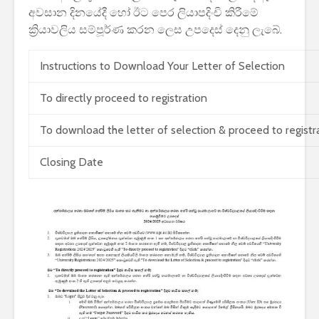
අවසාන දිනයේදී හෝ ඊට පෙර ලියාපදිංචි කිරීමේ
පාසල්වල ප
ශ්‍රේණිය ස
ක්‍රියාවලිය සම්පූර්ණ කරන ලෙස උපදෙස් දෙනු ලැබේ.
ඇතුළත් කි
චක්‍රලේඛය
Instructions to Download Your Letter of Selection
To directly proceed to registration
To download the letter of selection & proceed to registr
මිලියන 1.
Closing Date
ග්‍රාහකයින
කරමින්, ශ්‍
විශාලතම 
ඩයලොග් දි
Adobe විසි
Photoshop
මෙවලම් C
වෙත සම්බන
Power BI 