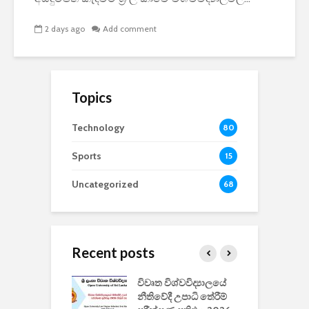
2 days ago
Add comment
Topics
Technology
80
Sports
15
Uncategorized
68
Recent posts
වීඩියෝ සෑදීමේ
විවෘත විශ්වවිද්‍යාලයේ
ව
වසා දැමීමත් සමඟ
නීතිවේදී උපාධි තේරීම්
ප