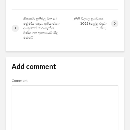
ශිෂ්‍යත්ව ප්‍රතිඵල මත 06
නීති විද්‍යාල ප්‍රවේශය –
ශ්‍රේණිය සඳහා අභියාචනා
2026 (පළමු බඳවා
අයදුම්පත් භාර ගැනීම
ගැනීම)
මාර්ගගත ආකාරයට සිදු
කෙරේ
Add comment
Comment