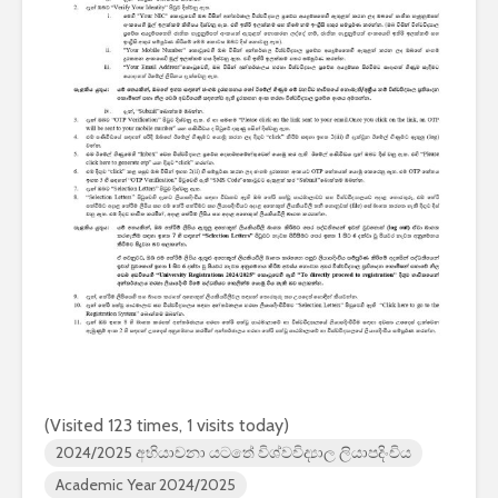
2026 යාව
හඳුන්වා දී
නියමිතයි.
(Visited 123 times, 1 visits today)
2024/2025 අභියාචනා යටතේ විශ්වවිද්‍යාල ලියාපදිංචිය
Academic Year 2024/2025