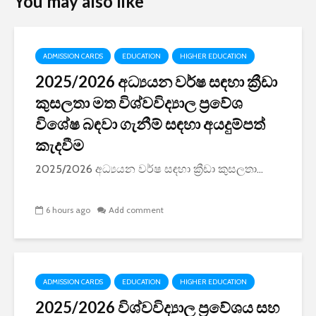
You may also like
ADMISSION CARDS
EDUCATION
HIGHER EDUCATION
2025/2026 අධ්‍යයන වර්ෂ සඳහා ක්‍රීඩා
කුසලතා මත විශ්වවිද්‍යාල ප්‍රවේශ
විශේෂ බඳවා ගැනීම් සඳහා අයදුම්පත්
කැදවීම
2025/2026 අධ්‍යයන වර්ෂ සඳහා ක්‍රීඩා කුසලතා...
6 hours ago
Add comment
ADMISSION CARDS
EDUCATION
HIGHER EDUCATION
2025/2026 විශ්වවිද්‍යාල ප්‍රවේශය සහ