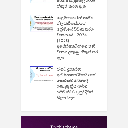
 ඩිස්නි
පරීක්ෂණ ප්‍රතිඵල 2026
අ
කාරිත්වය අවසන්
නිකුත් කරන ඇත
ශ
2
කළමනාකරණ සේවා
ක
වැවිලි
නිලධාරී සේවයේ III
නාකරණ
ශ්‍රේණියේ විවෘත තරඟ
H
යේ 2026/2027
විභාගයේ – 2024
න
ිසුන් ඇතුළත්
(2025)
අපේක්ෂකයින්ගේ තනි
විභාග ලකුණු නිකුත් කර
2
 සමාගමේ
ඇත
උ
් නිපදවූ ලාභම
ප
ුක් පරිගණකය
ජංගම දුරකථන
වයි
අස්ථානගතවීමකදී හෝ
සොරකම් කිරීමකදී
ගතයුතු ක්‍රියාමාර්ග
සම්බන්ධව දැනුම්දීමක්
සිදුකර ඇත