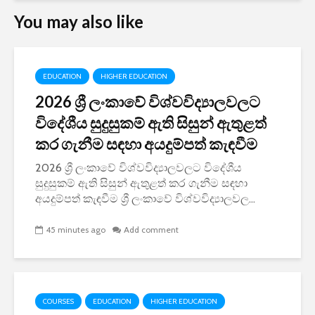
You may also like
EDUCATION
HIGHER EDUCATION
2026 ශ්‍රී ලංකාවේ විශ්වවිද්‍යාලවලට
විදේශීය සුදුසුකම් ඇති සිසුන් ඇතුළත්
කර ගැනීම සඳහා අයදුම්පත් කැඳවීම
2026 ශ්‍රී ලංකාවේ විශ්වවිද්‍යාලවලට විදේශීය
සුදුසුකම් ඇති සිසුන් ඇතුළත් කර ගැනීම සඳහා
අයදුම්පත් කැඳවීම ශ්‍රී ලංකාවේ විශ්වවිද්‍යාලවල...
45 minutes ago
Add comment
COURSES
EDUCATION
HIGHER EDUCATION