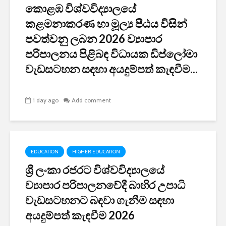
කොළඹ විශ්වවිද්‍යාලයේ
කළමනාකරණ හා මූල්‍ය පීඨය විසින්
පවත්වනු ලබන 2026 ව්‍යාපාර
පරිපාලනය පිළිබඳ විධායක ඩිප්ලෝමා
වැඩසටහන සඳහා අයදුම්පත් කැඳවීම...
1 day ago
Add comment
EDUCATION
HIGHER EDUCATION
ශ්‍රී ලංකා රජරට විශ්වවිද්‍යාලයේ
ව්‍යාපාර පරිපාලනවේදී බාහිර උපාධි
වැඩසටහනට බඳවා ගැනීම සඳහා
අයදුම්පත් කැඳවීම 2026