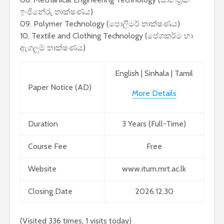
2026 යාවත්කාලීනය
තරඟකාරිත
ඉංජිනේරු තාක්ෂණය)
හඳුන්වා දීමට
උණුසුම් ව
09. Polymer Technology (පොලිමර් තාක්ෂණය)
නියමිතයි.
බැවින් Sa
10. Textile and Clothing Technology (ප‌ේශකර්ම හා
සමාගම පළම
ඇගලුම් තාක්ෂණය)
නැමීමේ ද
එළිදක්වයි.
English
|
Sinhala
|
Tamil
Paper Notice (AD)
More Details
Duration
3 Years (Full-Time)
Course Fee
Free
Website
www.itum.mrt.ac.lk
Closing Date
2026.12.30
(Visited 336 times, 1 visits today)