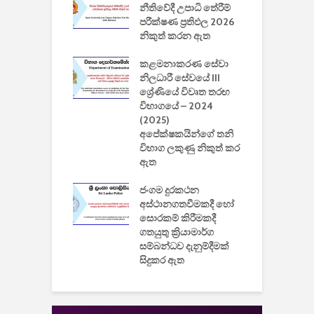
වසා දැමීමත් සමඟ
නීතිවේදී උපාධි තේරීම්
ප
 ඩිස්නි
පරීක්ෂණ ප්‍රතිඵල 2026
අ
කාරිත්වය අවසන්
නිකුත් කරන ඇත
ශ
2
කළමනාකරණ සේවා
ක
වැවිලි
නිලධාරී සේවයේ III
නාකරණ
ශ්‍රේණියේ විවෘත තරඟ
H
යේ 2026/2027
විභාගයේ – 2024
න
ිසුන් ඇතුළත්
(2025)
අපේක්ෂකයින්ගේ තනි
විභාග ලකුණු නිකුත් කර
2
 සමාගමේ
ඇත
උ
් නිපදවූ ලාභම
ප
ුක් පරිගණකය
ජංගම දුරකථන
වයි
අස්ථානගතවීමකදී හෝ
සොරකම් කිරීමකදී
ගතයුතු ක්‍රියාමාර්ග
සම්බන්ධව දැනුම්දීමක්
සිදුකර ඇත