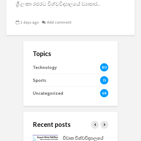
ශ්‍රී ලංකා රජරට විශ්වවිද්‍යාලයේ ව්‍යාපාර...
2 days ago
Add comment
Topics
Technology
80
Sports
15
Uncategorized
68
Recent posts
වීඩියෝ සෑදීමේ
විවෘත විශ්වවිද්‍යාලයේ
ව