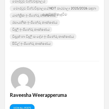
මොරටුව විශ්වවිද්‍යාලය
මොරටුව විශ්වවිද්‍යාලයේ NDT පාඨමාලා 2025/2026 සඳහා
අයදුම්පත් කැඳවීම
යාන්ත්‍රික ඉංජිනේරු තාක්ෂණය
රසායනික ඉංජිනේරු තාක්ෂණය
විදුලි ඉංජිනේරු තාක්ෂණය
විද්‍යුත් හා විදුලි සංදේශ ඉංජිනේරු තාක්ෂණය
සිවිල් ඉංජිනේරු තාක්ෂණය
Raveesha Weerapperuma
VIEW ALL POSTS