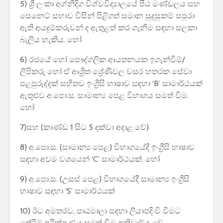
5) ශ්‍රී ලංකා අග්නිදිග විශ්වවිද්‍යාලයේ පීඨ මණ්ඩලය සහ
2026 යාවත්කාලීනය
තරඟකාරිත
සෙනෙට් සභාව විසින් පිළිගත් සමාන සුදුසුකම් සපුරා
හඳුන්වා දීමට
උණුසුම් ව
ඇති අයදුම්කරුවන් ද ඇතුළත් කර ගැනීම සඳහා සලකා
නියමිතයි.
බැවින් Sa
සමාගම පළම
බැලිය හැකිය. හෝ
නැමීමේ ද
එළිදක්වයි.
6) රජයේ හෝ පෞද්ගලික ආයතනයක ඉගැන්වීම්/
ලිපිකරු හෝ ඒ ආශ්‍රිත ශ්‍රේණිවල වසර හතරක සේවා
පළපුරුද්දක් සහිතව ඉංග්‍රීසි භාෂාව සඳහා ‘B’ සාමාර්ථයක්
ඇතුළුව අ.පො.ස. සාමාන්‍ය පෙළ විභාගය සමත් වීම.
හෝ
7)සහ (කාණ්ඩ 1 සිට 5 දක්වා අදාළ වේ)
8) අ.පො.ස. (සාමාන්‍ය පෙළ) විභාගයේදී ඉංග්‍රීසි භාෂාව
සඳහා අවම වශයෙන් ‘C’ සාමාර්ථයක්. හෝ
9) අ.පො.ස. (උසස් පෙළ) විභාගයේදී සාමාන්‍ය ඉංග්‍රීසි
භාෂාව සඳහා ‘S’ සාමාර්ථයක්
10) ඊට අමතරව, පාඨමාලා සඳහා ලියාපදිංචි වීමට
තේරීම් පරීක්ෂණය සමත් වීම අනිවාර්ය වේ.