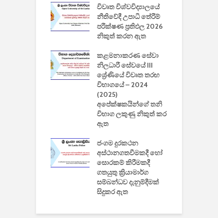
වීඩියෝ සෑදීමේ
විවෘත විශ්වවිද්‍යාලයේ
ව
වසා දැමීමත් සමඟ
නීතිවේදී උපාධි තේරීම්
ප
 ඩිස්නි
පරීක්ෂණ ප්‍රතිඵල 2026
අ
කාරිත්වය අවසන්
නිකුත් කරන ඇත
ශ
2
කළමනාකරණ සේවා
ක
වැවිලි
නිලධාරී සේවයේ III
නාකරණ
ශ්‍රේණියේ විවෘත තරඟ
H
යේ 2026/2027
විභාගයේ – 2024
න
ිසුන් ඇතුළත්
(2025)
අපේක්ෂකයින්ගේ තනි
විභාග ලකුණු නිකුත් කර
2
 සමාගමේ
ඇත
උ
් නිපදවූ ලාභම
ප
ුක් පරිගණකය
ජංගම දුරකථන
වයි
අස්ථානගතවීමකදී හෝ
සොරකම් කිරීමකදී
ගතයුතු ක්‍රියාමාර්ග
සම්බන්ධව දැනුම්දීමක්
සිදුකර ඇත