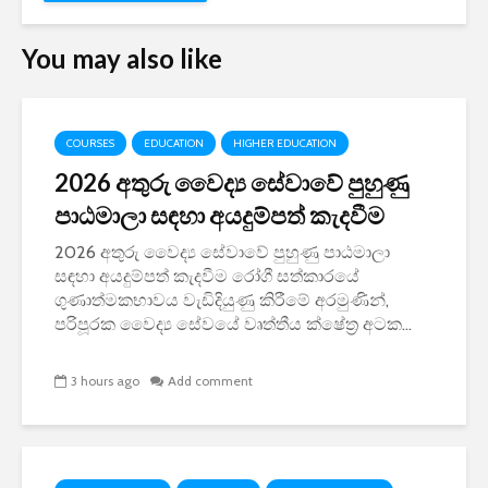
You may also like
COURSES
EDUCATION
HIGHER EDUCATION
2026 අතුරු වෛද්‍ය සේවාවේ පුහුණු
පාඨමාලා සඳහා අයදුම්පත් කැදවීම
2026 අතුරු වෛද්‍ය සේවාවේ පුහුණු පාඨමාලා
සඳහා අයදුම්පත් කැදවීම රෝගී සත්කාරයේ
ගුණාත්මකභාවය වැඩිදියුණු කිරීමේ අරමුණින්,
පරිපූරක වෛද්‍ය සේවයේ වෘත්තීය ක්ෂේත්‍ර අටක...
3 hours ago
Add comment