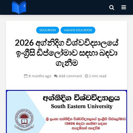
EDUCATION
HIGHER EDUCATION
2026 අග්නිදිග විශ්වවිද්‍යාලයේ
ඉංග්‍රීසි ඩිප්ලෝමාව සඳහා බඳවා
ගැනීම
8 months ago
Add comment
2 min read