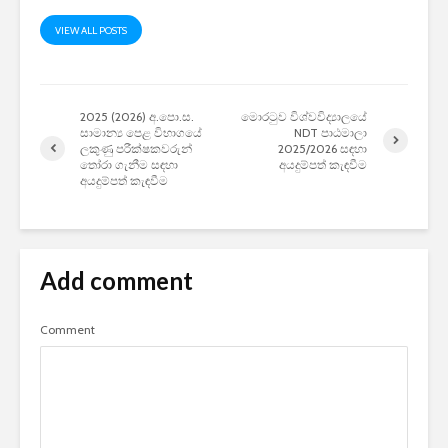
VIEW ALL POSTS
2025 (2026) අ.පො.ස.
මොරටුව විශ්වවිද්‍යාලයේ
සාමාන්‍ය පෙළ විභාගයේ
NDT පාඨමාලා
ලකුණු පරීක්ෂකවරුන්
2025/2026 සඳහා
තෝරා ගැනීම සඳහා
අයදුම්පත් කැඳවීම
අයදුම්පත් කැඳවීම
Add comment
Comment