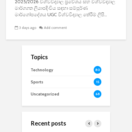
2025/2026 විශ්වවිද්‍යාල ප්‍රවේශය සහ විශ්වවිද්‍යාල
මාර්ගගත ලියාපදිංචිය සඳහා සම්පූර්ණ
මාර්ගෝපදේශය UGC විශ්වවිද්‍යාල තේරීම් ලිපි...
3 days ago
Add comment
Topics
Technology
80
Sports
15
Uncategorized
68
Recent posts