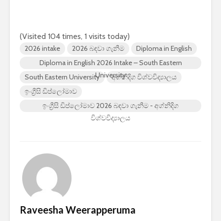
(Visited 104 times, 1 visits today)
2026 intake
2026 බඳවා ගැනීම
Diploma in English
Diploma in English 2026 Intake – South Eastern
University
South Eastern University
අග්නිදිග විශ්වවිද්‍යාලය
ඉංග්‍රීසි ඩිප්ලෝමාව
ඉංග්‍රීසි ඩිප්ලෝමාව 2026 බඳවා ගැනීම - අග්නිදිග
විශ්වවිද්‍යාලය
Raveesha Weerapperuma