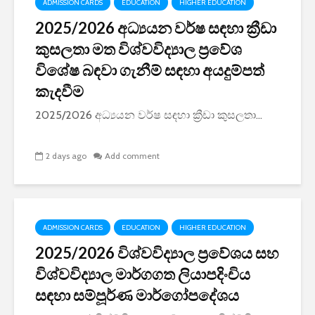
ADMISSION CARDS
EDUCATION
HIGHER EDUCATION
2025/2026 අධ්‍යයන වර්ෂ සඳහා ක්‍රීඩා
කුසලතා මත විශ්වවිද්‍යාල ප්‍රවේශ
විශේෂ බඳවා ගැනීම් සඳහා අයදුම්පත්
කැදවීම
2025/2026 අධ්‍යයන වර්ෂ සඳහා ක්‍රීඩා කුසලතා...
2 days ago
Add comment
ADMISSION CARDS
EDUCATION
HIGHER EDUCATION
2025/2026 විශ්වවිද්‍යාල ප්‍රවේශය සහ
විශ්වවිද්‍යාල මාර්ගගත ලියාපදිංචිය
සඳහා සම්පූර්ණ මාර්ගෝපදේශය