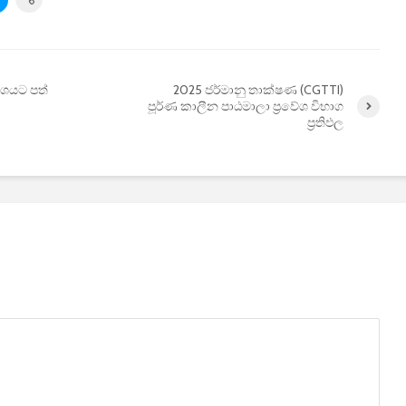
කාශයට පත්
2025 ජර්මානු තාක්ෂණ (CGTTI)
පූර්ණ කාලීන පාඨමාලා ප්‍රවේශ විභාග
ප්‍රතිඵල