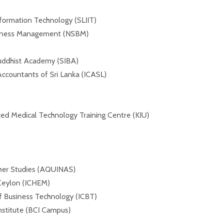
Information Technology (SLIIT)
siness Management (NSBM)
 Buddhist Academy (SIBA)
Accountants of Sri Lanka (ICASL)
d Medical Technology Training Centre (KIU)
gher Studies (AQUINAS)
 Ceylon (ICHEM)
of Business Technology (ICBT)
nstitute (BCI Campus)