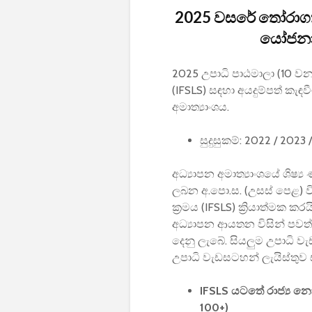
2025 වසරේ තෝරාගත් 
යෝජනා 
2025 උපාධි පාඨමාලා (10 වන
(IFSLS) සඳහා අයදුම්පත් කැඳව
අමාත්‍යාංශය.
සුදුසුකම්: 2022 / 2023
අධ්‍යාපන අමාත්‍යාංශයේ ශිෂ්‍
ලබන අ.පො.ස. (උසස් පෙළ) වි
ක්‍රමය (IFSLS) ක්‍රියාත්මක කර
අධ්‍යාපන ආයතන විසින් පවත
දෙනු ලැබේ. සියලුම උපාධි වැඩ
උපාධි වැඩසටහන් ලැයිස්තුව ස
IFSLS යටතේ රාජ්‍ය න
100+)