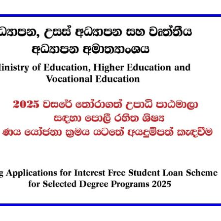
විවෘත විශ්වවිද්‍යාලයේ
සෝරා වී
පුස්තකාල හා තොරතුරු
යෙදුම ව
අධ්‍යයනය පිළිබඳ
OpenAI ඩ
ශාස්ත්‍රවේදී උපාධිය
හවුල්කා
2026 සදහා අයදුම්පත්
කරයි
කැදවීම
ජාතික වැ
HelaPOS QR කේත
කළමන
නිර්මාණ සේවාව
ආයතනයේ
සඳහා සිස
කිරීම
2025 (2026) අ.පො.ස.
උසස් පෙළ විභාග
ඇපල් ස
ප්‍රතිඵල නිකුත් කෙරේ
මෙතෙක් 
මැක්බුක
එළිදක්වය