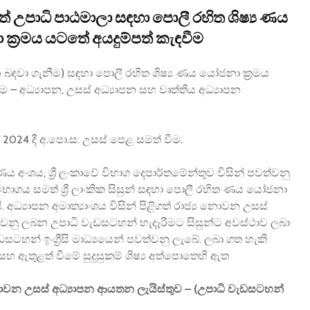
උපාධි පාඨමාලා සඳහා පොලී රහිත ශිෂ්‍ය ණය
ක්‍රමය යටතේ අයදුම්පත් කැඳවීම
 බඳවා ගැනීම) සඳහා පොලී රහිත ශිෂ්‍ය ණය යෝජනා ක්‍රමය
ීම – අධ්‍යාපන, උසස් අධ්‍යාපන සහ වෘත්තීය අධ්‍යාපන
 / 2024 දී අ.පො.ස. උසස් පෙළ සමත් වීම.
ය ණය අංශය, ශ්‍රී ලංකාවේ විභාග දෙපාර්තමේන්තුව විසින් පවත්වනු
භාගය සමත් ශ්‍රී ලාංකික සිසුන් සඳහා පොලී රහිත ණය යෝජනා
යි. අධ්‍යාපන අමාත්‍යාංශය විසින් පිළිගත් රාජ්‍ය නොවන උසස්
්වනු ලබන උපාධි වැඩසටහන් හැදෑරීමට සිසුන්ට අවස්ථාව ලබා
සටහන් ඉංග්‍රීසි මාධ්‍යයෙන් පවත්වනු ලැබේ. ලබා ගත හැකි
හ ඇතුළත් වීමේ සුදුසුකම් ශිෂ්‍ය අත්පොතෙහි ඇත
ොවන උසස් අධ්‍යාපන ආයතන ලැයිස්තුව – (උපාධි වැඩසටහන්