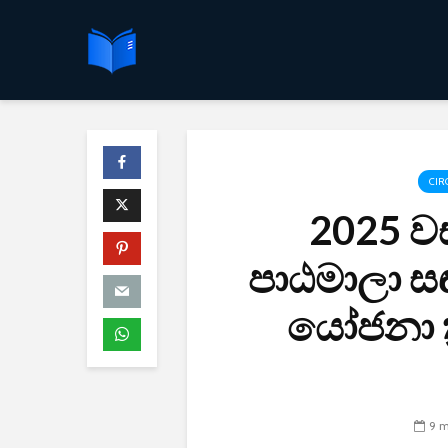
CIR
2025 ව
පාඨමාලා සඳ
යෝජනා ක්
9 m