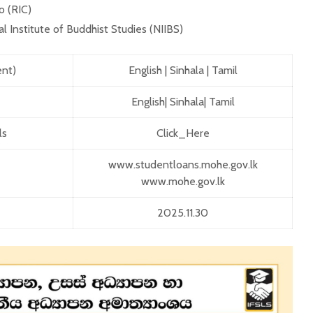
o (RIC)
 Institute of Buddhist Studies (NIIBS)
ent)
English
|
Sinhala
|
Tamil
English
|
Sinhala
|
Tamil
ls
Click_Here
www.studentloans.mohe.gov.lk
www.mohe.gov.lk
2025.11.30