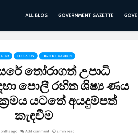
ALL BLOG
GOVERNMENT GAZETTE
GOVE
CULAR
EDUCATION
HIGHER EDUCATION
සරේ තෝරාගත් උපාධි
හා පොලී රහිත ශිෂ්‍ය ණය
‍රමය යටතේ අයදුම්පත්
කැඳවීම
onths ago
Add comment
2 min read