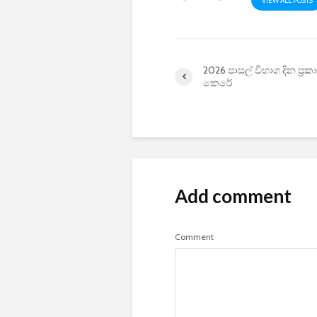
VIEW ALL POSTS
2026 පාසල් විභාග දින ප්‍ර
කෙරේ
Add comment
Comment