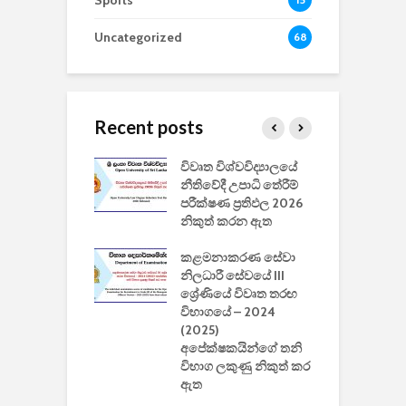
Sports
Uncategorized
68
Recent posts
වීඩියෝ සෑදීමේ
විවෘත විශ්වවිද්‍යාලයේ
ව
වසා දැමීමත් සමඟ
නීතිවේදී උපාධි තේරීම්
ප
 ඩිස්නි
පරීක්ෂණ ප්‍රතිඵල 2026
අ
කාරිත්වය අවසන්
නිකුත් කරන ඇත
ශ
2
කළමනාකරණ සේවා
ක
වැවිලි
නිලධාරී සේවයේ III
නාකරණ
ශ්‍රේණියේ විවෘත තරඟ
H
යේ 2026/2027
විභාගයේ – 2024
න
ිසුන් ඇතුළත්
(2025)
අපේක්ෂකයින්ගේ තනි
විභාග ලකුණු නිකුත් කර
2
 සමාගමේ
ඇත
උ
් නිපදවූ ලාභම
ප