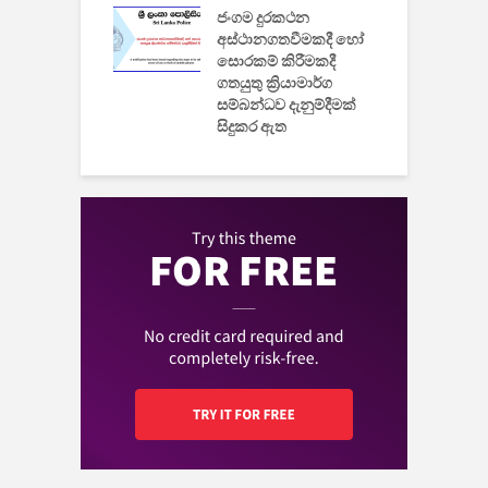
ුක් පරිගණකය
ජංගම දුරකථන
වයි
අස්ථානගතවීමකදී හෝ
සොරකම් කිරීමකදී
ගතයුතු ක්‍රියාමාර්ග
සම්බන්ධව දැනුම්දීමක්
සිදුකර ඇත