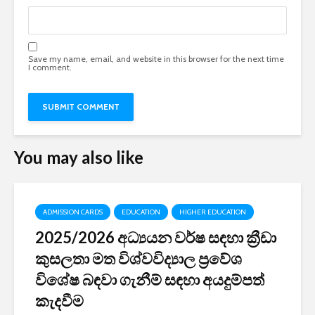
Save my name, email, and website in this browser for the next time
I comment.
You may also like
ADMISSION CARDS
EDUCATION
HIGHER EDUCATION
2025/2026 අධ්‍යයන වර්ෂ සඳහා ක්‍රීඩා
කුසලතා මත විශ්වවිද්‍යාල ප්‍රවේශ
විශේෂ බඳවා ගැනීම් සඳහා අයදුම්පත්
කැදවීම