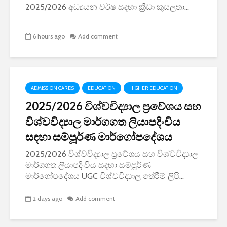
2025/2026 අධ්‍යයන වර්ෂ සඳහා ක්‍රීඩා කුසලතා...
6 hours ago
Add comment
ADMISSION CARDS
EDUCATION
HIGHER EDUCATION
2025/2026 විශ්වවිද්‍යාල ප්‍රවේශය සහ
විශ්වවිද්‍යාල මාර්ගගත ලියාපදිංචිය
සඳහා සම්පූර්ණ මාර්ගෝපදේශය
2025/2026 විශ්වවිද්‍යාල ප්‍රවේශය සහ විශ්වවිද්‍යාල
මාර්ගගත ලියාපදිංචිය සඳහා සම්පූර්ණ
මාර්ගෝපදේශය UGC විශ්වවිද්‍යාල තේරීම් ලිපි...
2 days ago
Add comment