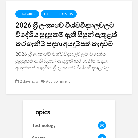
EDUCATION
HIGHER EDUCATION
2026 ශ්‍රී ලංකාවේ විශ්වවිද්‍යාලවලට
විදේශීය සුදුසුකම් ඇති සිසුන් ඇතුළත්
කර ගැනීම සඳහා අයදුම්පත් කැඳවීම
2026 ශ්‍රී ලංකාවේ විශ්වවිද්‍යාලවලට විදේශීය
සුදුසුකම් ඇති සිසුන් ඇතුළත් කර ගැනීම සඳහා
අයදුම්පත් කැඳවීම ශ්‍රී ලංකාවේ විශ්වවිද්‍යාලවල...
2 days ago
Add comment
Topics
Technology
80
15