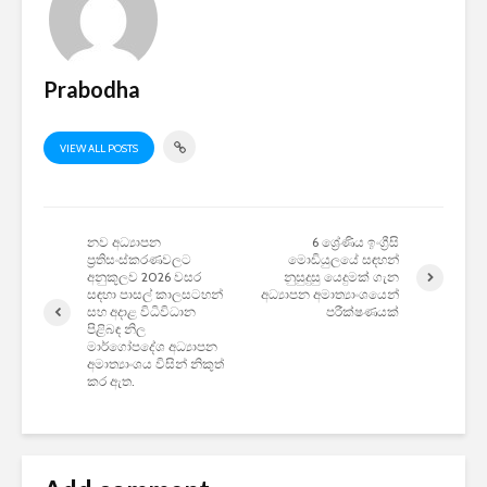
Prabodha
VIEW ALL POSTS
නව අධ්‍යාපන
6 ශ්‍රේණිය ඉංග්‍රීසි
ප්‍රතිසංස්කරණවලට
මොඩියුලයේ සඳහන්
අනුකූලව 2026 වසර
නුසුදුසු යෙදුමක් ගැන
සඳහා පාසල් කාලසටහන්
අධ්‍යාපන අමාත්‍යාංශයෙන්
සහ අදාළ විධිවිධාන
පරීක්ෂණයක්
පිළිබඳ නිල
මාර්ගෝපදේශ අධ්‍යාපන
අමාත්‍යාංශය විසින් නිකුත්
කර ඇත.