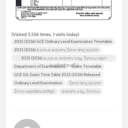
2026 යාවත්කාලීනය
හඳුන්වා දීමට
නියමිතයි.
(Visited 5,556 times, 1 visits today)
2025 (2026) GCE Ordinary Level Examination Timetable
2025 (2026) අ.පො.ස සාමාන්‍ය විභාග කාලසටහන
2025 (2026) අ.පො.ස. සාමාන්‍ය පෙළ විභාගය සඳහා
අයදුම්පත් කැඳවීම
Department of Examinations
Exam Timetable
GCE O/L Exam Time Table 2025 (2026) Released
Ordinary Level Examination
විභාග කාලසටහන
විභාග දෙපාර්තමේන්තුව
සාමාන්‍ය පෙළ විභාගය