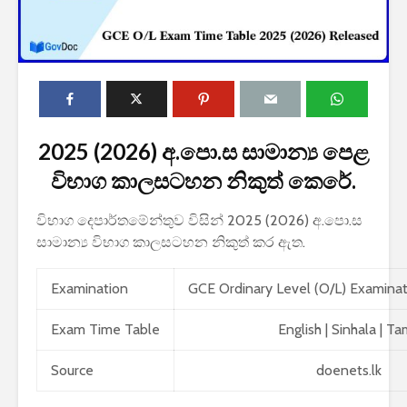
2025 (2026) අ.පො.ස සාමාන්‍ය පෙළ
2027 1 ශ්‍රේණි‌යේ
විභාග කාලසටහන නිකුත් කෙරේ.
පාසල් ප්‍රවේශ
අයදුම්පත, නව
විභාග දෙපාර්තමේන්තුව විසින් 2025 (2026) අ.පො.ස
චක්‍රලේඛ සහ කෝටා
මාර්ගෝපදේශ නිකුත්
සාමාන්‍ය විභාග කාලසටහන නිකුත් කර ඇත.
කර ඇත
Examination
GCE Ordinary Level (O/L) Examina
රාජ්‍ය, බැංකු, වෙළඳ
සහ පුර පසළොස්වක
Exam Time Table
English
|
Sinhala
|
Tam
පොහොය නිවාඩු දින
සහිත ශ්‍රී ලංකා දින
දර්ශනය (2026)
Source
doenets.lk
2026 වර්ෂයේ