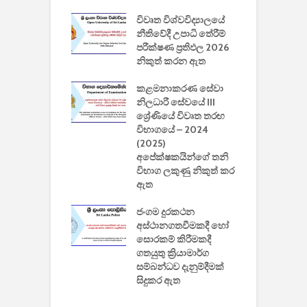
වීඩියෝ සෑදීමේ
විවෘත විශ්වවිද්‍යාලයේ
ව
වසා දැමීමත් සමඟ
නීතිවේදී උපාධි තේරීම්
ප
 ඩිස්නි
පරීක්ෂණ ප්‍රතිඵල 2026
අ
කාරිත්වය අවසන්
නිකුත් කරන ඇත
ශ
2
කළමනාකරණ සේවා
ක
වැවිලි
නිලධාරී සේවයේ III
නාකරණ
ශ්‍රේණියේ විවෘත තරඟ
H
යේ 2026/2027
විභාගයේ – 2024
න
ිසුන් ඇතුළත්
(2025)
අපේක්ෂකයින්ගේ තනි
විභාග ලකුණු නිකුත් කර
2
 සමාගමේ
ඇත
උ
් නිපදවූ ලාභම
ප
ුක් පරිගණකය
ජංගම දුරකථන
වයි
අස්ථානගතවීමකදී හෝ
සොරකම් කිරීමකදී
ගතයුතු ක්‍රියාමාර්ග
සම්බන්ධව දැනුම්දීමක්
සිදුකර ඇත