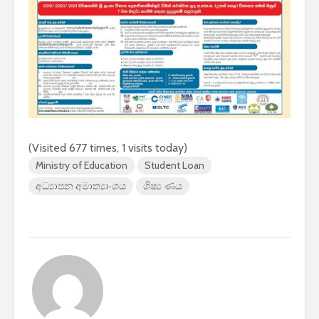
2026 යාවත්කාලීනය
තරඟකාරිත
හඳුන්වා දීමට
උණුසුම් ව
නියමිතයි.
බැවින් Sa
සමාගම පළම
නැමීමේ ද
එළිදක්වයි.
(Visited 677 times, 1 visits today)
Ministry of Education
Student Loan
අධ්‍යාපන අමාත්‍යාංශය
ශිෂ්‍ය ණය