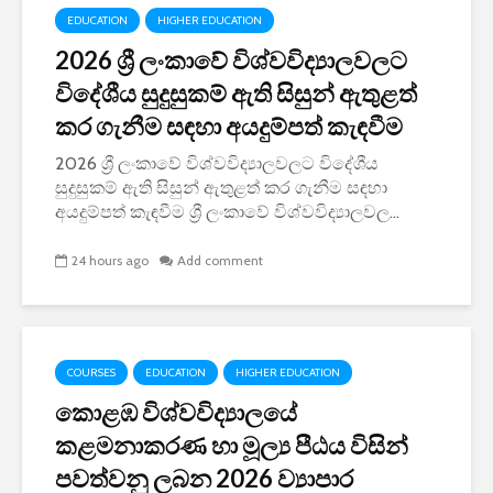
EDUCATION
HIGHER EDUCATION
2026 ශ්‍රී ලංකාවේ විශ්වවිද්‍යාලවලට
විදේශීය සුදුසුකම් ඇති සිසුන් ඇතුළත්
කර ගැනීම සඳහා අයදුම්පත් කැඳවීම
2026 ශ්‍රී ලංකාවේ විශ්වවිද්‍යාලවලට විදේශීය
සුදුසුකම් ඇති සිසුන් ඇතුළත් කර ගැනීම සඳහා
අයදුම්පත් කැඳවීම ශ්‍රී ලංකාවේ විශ්වවිද්‍යාලවල...
24 hours ago
Add comment
COURSES
EDUCATION
HIGHER EDUCATION
කොළඹ විශ්වවිද්‍යාලයේ
කළමනාකරණ හා මූල්‍ය පීඨය විසින්
පවත්වනු ලබන 2026 ව්‍යාපාර