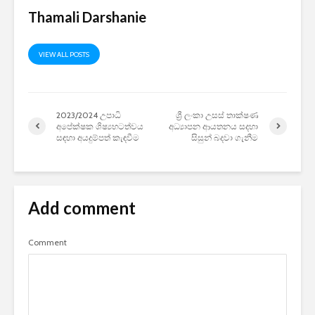
Thamali Darshanie
VIEW ALL POSTS
2023/2024 උපාධි
ශ්‍රී ලංකා උසස් තාක්ෂණ
අපේක්ෂක ශිෂ්‍යභටත්වය
අධ්‍යාපන ආයතනය සදහා
සඳහා අයදුම්පත් කැඳවීම
සිසුන් බදවා ගැනීම
Add comment
Comment