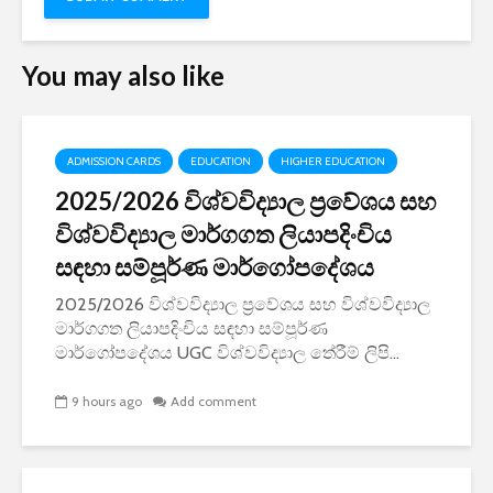
You may also like
ADMISSION CARDS
EDUCATION
HIGHER EDUCATION
2025/2026 විශ්වවිද්‍යාල ප්‍රවේශය සහ
විශ්වවිද්‍යාල මාර්ගගත ලියාපදිංචිය
සඳහා සම්පූර්ණ මාර්ගෝපදේශය
2025/2026 විශ්වවිද්‍යාල ප්‍රවේශය සහ විශ්වවිද්‍යාල
මාර්ගගත ලියාපදිංචිය සඳහා සම්පූර්ණ
මාර්ගෝපදේශය UGC විශ්වවිද්‍යාල තේරීම් ලිපි...
9 hours ago
Add comment