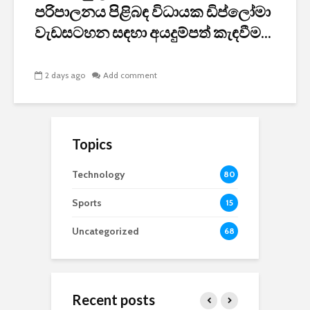
පරිපාලනය පිළිබඳ විධායක ඩිප්ලෝමා
වැඩසටහන සඳහා අයදුම්පත් කැඳවීම...
2 days ago
Add comment
Topics
Technology
80
Sports
15
Uncategorized
68
Recent posts