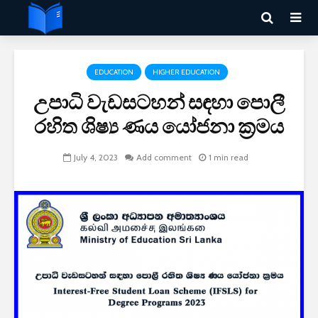
EDUCATION
HIGHER EDUCATION
උපාධි වැඩසටහන් සඳහා පොලී
රහිත ශිෂ්‍ය ණය යෝජනා ක්‍රමය
July 4, 2023
Add comment
1 min read