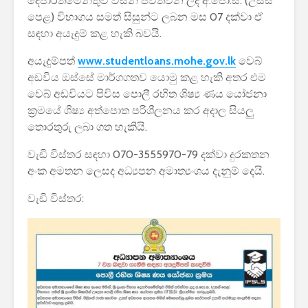
දෙපාර්තමේන්තුව විසින් පවත්වන ලද අ.පො.ස. (උසස්
පාසල්වල පළමු
කාලසටහන
පෙළ) විභාගය සමත් සිසුන්ට ලබන මස 07 දක්වා ඒ
ශ්‍රේණිය සඳහා ළමයින්
දර්ශනය) –
සඳහා අයැදුම් කළ හැකි බවයි.
ඇතුළත් කිරීමේ
අමාත්‍යාංශ
චක්‍රලේඛය
අයැදුම්පත්
www.studentloans.mohe.gov.lk
වෙබ්
අඩවිය ඔස්සේ මාර්ගගතව යොමු කළ හැකි අතර එම
වෙබ් අඩවියට පිවිස පොලී රහිත ශිෂ්‍ය ණය යෝජනා
ක්‍රමයේ ශිෂ්‍ය අත්පොත පරිශීලනය කර අදාල සියලු
තොරතුරු ලබා ගත හැකියි.
වැඩි විස්තර සඳහා 070-3555970-79 දක්වා දුරකතන
මිලියන 1.5 කට අධික
IPhone ස
ග්‍රාහකයින් සම්බන්ධ
උපාංග අතර
අංක අමතන ලෙසද අධ්‍යපන අමාත්‍යංශය දැනුම් දෙයි.
කරමින්, ශ්‍රී ලංකාවේ
මාරුවීම 
විශාලතම 5G ජාලය
නව පද්ධති
වැඩි විස්තර:
ඩයලොග් දියත් කරයි
කටයුතු කරම
Adobe විසින්
ආරක්ෂාව ව
Photoshop, Acrobat
සඳහා චන්ද්‍
මෙවලම් ChatGPT
කක්ෂය අඩු
වෙත සම්බන්ධ කරයි.
ස්ටාර්ලින්ක
කර ඇත
Power BI විශාලතම