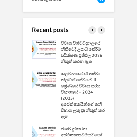
Recent posts
වීඩියෝ සෑදීමේ
විවෘත විශ්වවිද්‍යාලයේ
ව
වසා දැමීමත් සමඟ
නීතිවේදී උපාධි තේරීම්
ප
 ඩිස්නි
පරීක්ෂණ ප්‍රතිඵල 2026
අ
කාරිත්වය අවසන්
නිකුත් කරන ඇත
ශ
2
කළමනාකරණ සේවා
ක
වැවිලි
නිලධාරී සේවයේ III
නාකරණ
ශ්‍රේණියේ විවෘත තරඟ
H
යේ 2026/2027
විභාගයේ – 2024
න
ිසුන් ඇතුළත්
(2025)
අපේක්ෂකයින්ගේ තනි
විභාග ලකුණු නිකුත් කර
2
 සමාගමේ
ඇත
උ
් නිපදවූ ලාභම
ප
ුක් පරිගණකය
ජංගම දුරකථන
වයි
අස්ථානගතවීමකදී හෝ