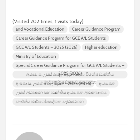
(Visited 202 times, 1 visits today)
and Vocational Education
Career Guidance Program
Career Guidance Program for GCE A/L Students
GCE A/L Students – 2025 (2026)
Higher education
Ministry of Education
Special Career Guidance Program for GCE A/L Students –
2025 (2026)
අ.පො.ස උසස් පෙළ සිසුන් සඳහා විශේෂ වෘත්තීය
මාර්ගෝපදේශන වැඩසටහන
අ.පො.ස. උසස් පෙළ සිසුන් - 2025 (2026)
අධ්‍යාපන
උසස් අධ්‍යාපන සහ වෘත්තීය අධ්‍යාපන අමාත්‍යාංශය
වෘත්තීය මාර්ගෝපදේශක වැඩසටහන