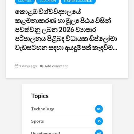
COURSES
EDUCATION
HIGHER EDUCATION
කොළඹ විශ්වවිද්‍යාලයේ
කළමනාකරණ හා මූල්‍ය පීඨය විසින්
පවත්වනු ලබන 2026 ව්‍යාපාර
පරිපාලනය පිළිබඳ විධායක ඩිප්ලෝමා
වැඩසටහන සඳහා අයදුම්පත් කැඳවීම...
2 days ago
Add comment
Topics
Technology
80
Sports
15
Uncategorized
68