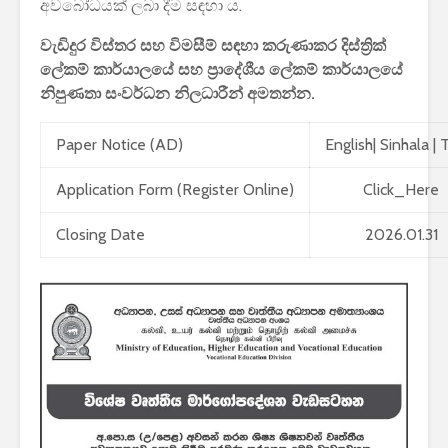
අවබෝධයක් ලබා දීම සඳහා ය.
පාසල්වල පළමු
කා
ශ්‍රේණිය සඳහා ළමයින්
දර්
වැඩිදුර විස්තර සහ විමසීම් සඳහා කරුණාකර දිස්ත්‍රික්
ඇතුළත් කිරීමේ
අමා
ලේකම් කාර්යාලයේ සහ ප්‍රාදේශීය ලේකම් කාර්යාලයේ
චක්‍රලේඛය
නිපුණතා සංවර්ධන නිලධාරීන් අමතන්න.
Paper Notice (AD)
English
|
Sinhala
|
T
Application Form (Register Online)
Click_Here
මිලියන 1.5 කට අධික
IP
Closing Date
2026.01.31
ග්‍රාහකයින් සම්බන්ධ
උප
කරමින්, ශ්‍රී ලංකාවේ
මා
විශාලතම 5G ජාලය
නව
ඩයලොග් දියත් කරයි
කටය
Adobe විසින්
ආරක
Photoshop, Acrobat
සඳහ
මෙවලම් ChatGPT
කක
වෙත සම්බන්ධ කරයි.
ස්ට
කර
Power BI විශාලතම