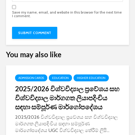
Save my name, email, and website in this browser for the next time
I comment.
You may also like
ADMISSION CARDS
EDUCATION
HIGHER EDUCATION
2025/2026 විශ්වවිද්‍යාල ප්‍රවේශය සහ
විශ්වවිද්‍යාල මාර්ගගත ලියාපදිංචිය
සඳහා සම්පූර්ණ මාර්ගෝපදේශය
2025/2026 විශ්වවිද්‍යාල ප්‍රවේශය සහ විශ්වවිද්‍යාල
මාර්ගගත ලියාපදිංචිය සඳහා සම්පූර්ණ
මාර්ගෝපදේශය UGC විශ්වවිද්‍යාල තේරීම් ලිපි...