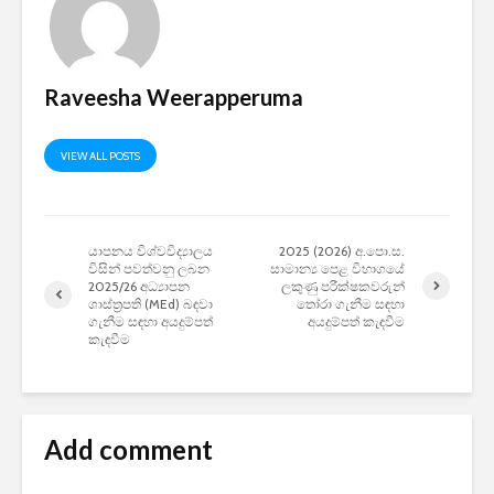
Raveesha Weerapperuma
VIEW ALL POSTS
යාපනය විශ්වවිද්‍යාලය
2025 (2026) අ.පො.ස.
විසින් පවත්වනු ලබන
සාමාන්‍ය පෙළ විභාගයේ
2025/26 අධ්‍යාපන
ලකුණු පරීක්ෂකවරුන්
ශාස්ත්‍රපති (MEd) බඳවා
තෝරා ගැනීම සඳහා
ගැනීම සඳහා අයදුම්පත්
අයදුම්පත් කැඳවීම
කැඳවීම
Add comment