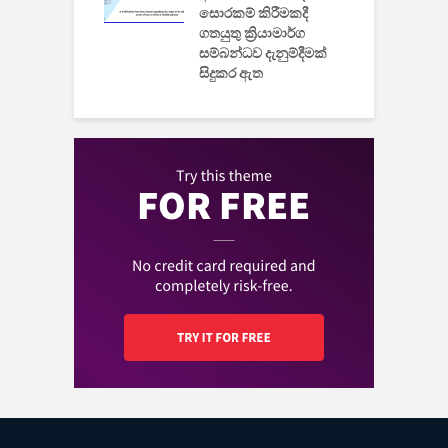
සොරකම් කිරීමකදී
ගතයුතු ක්‍රියාමාර්ග
සම්බන්ධව දැනුම්දීමක්
සිදුකර ඇත