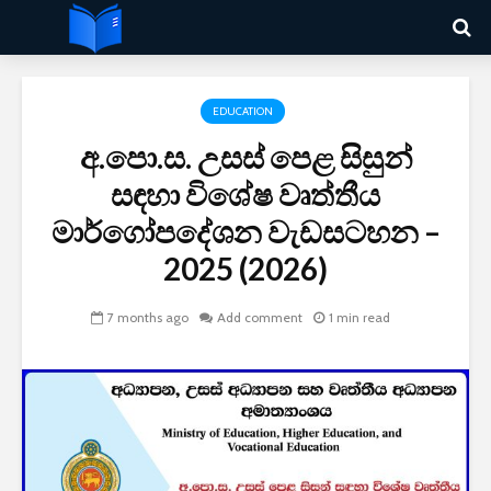
EDUCATION
අ.පො.ස. උසස් පෙළ සිසුන්
සඳහා විශේෂ වෘත්තීය
මාර්ගෝපදේශන වැඩසටහන –
2025 (2026)
7 months ago
Add comment
1 min read