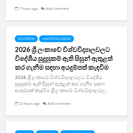
7 hours ago
Add comment
EDUCATION
HIGHER EDUCATION
2026 ශ්‍රී ලංකාවේ විශ්වවිද්‍යාලවලට
විදේශීය සුදුසුකම් ඇති සිසුන් ඇතුළත්
කර ගැනීම සඳහා අයදුම්පත් කැඳවීම
2026 ශ්‍රී ලංකාවේ විශ්වවිද්‍යාලවලට විදේශීය
සුදුසුකම් ඇති සිසුන් ඇතුළත් කර ගැනීම සඳහා
අයදුම්පත් කැඳවීම ශ්‍රී ලංකාවේ විශ්වවිද්‍යාලවල...
22 hours ago
Add comment