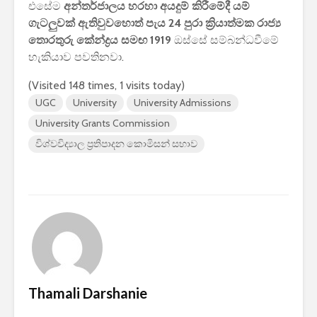
එසේම
අන්තර්ජාලය හරහා අයදුම් කිරීමේදී යම්
පාසල්වල පළමු
කාලසටහන
ගැටලුවක් ඇතිවුවහොත් පැය 24 පුරා ක්‍රියාත්මක රාජ්‍ය
ශ්‍රේණිය සඳහා ළමයින්
දර්ශනය) –
තොරතුරු කේන්ද්‍රය සමඟ 1919
ඔස්සේ සම්බන්ධවීමේ
ඇතුළත් කිරීමේ
අමාත්‍යාංශ
චක්‍රලේඛය
හැකියාව පවතිනවා.
(Visited 148 times, 1 visits today)
UGC
University
University Admissions
University Grants Commission
විශ්වවිද්‍යාල ප්‍රතිපාදන කොමිසන් සභාව
මිලියන 1.5 කට අධික
IPhone ස
ග්‍රාහකයින් සම්බන්ධ
උපාංග අතර
කරමින්, ශ්‍රී ලංකාවේ
මාරුවීම 
විශාලතම 5G ජාලය
නව පද්ධති
ඩයලොග් දියත් කරයි
කටයුතු කරම
Adobe විසින්
ආරක්ෂාව ව
Photoshop, Acrobat
සඳහා චන්ද්‍
මෙවලම් ChatGPT
කක්ෂය අඩු
වෙත සම්බන්ධ කරයි.
ස්ටාර්ලින්ක
Thamali Darshanie
කර ඇත
Power BI විශාලතම