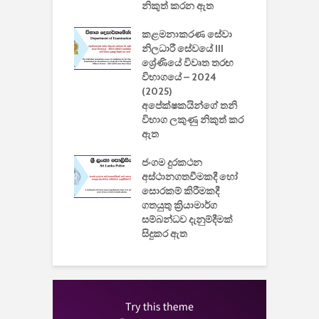
කාරිත්වය අවසන්
නිකුත් කරන ඇත
ශ
2
කළමනාකරණ සේවා
ක
වැවිලි
නිලධාරී සේවයේ III
නාකරණ
ශ්‍රේණියේ විවෘත තරඟ
H
යේ 2026/2027
විභාගයේ – 2024
න
ිසුන් ඇතුළත්
(2025)
අපේක්ෂකයින්ගේ තනි
විභාග ලකුණු නිකුත් කර
2
 සමාගමේ
ඇත
උ
් නිපදවූ ලාභම
ප
ුක් පරිගණකය
ජංගම දුරකථන
වයි
අස්ථානගතවීමකදී හෝ
සොරකම් කිරීමකදී
ගතයුතු ක්‍රියාමාර්ග
සම්බන්ධව දැනුම්දීමක්
සිදුකර ඇත