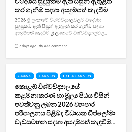
විදේශීය සුදුසුකම් ඇති සිසුන් ඇතුළත්
කර ගැනීම සඳහා අයදුම්පත් කැඳවීම
2026 ශ්‍රී ලංකාවේ විශ්වවිද්‍යාලවලට විදේශීය
සුදුසුකම් ඇති සිසුන් ඇතුළත් කර ගැනීම සඳහා
අයදුම්පත් කැඳවීම ශ්‍රී ලංකාවේ විශ්වවිද්‍යාලවල...
2 days ago
Add comment
COURSES
EDUCATION
HIGHER EDUCATION
කොළඹ විශ්වවිද්‍යාලයේ
කළමනාකරණ හා මූල්‍ය පීඨය විසින්
පවත්වනු ලබන 2026 ව්‍යාපාර
පරිපාලනය පිළිබඳ විධායක ඩිප්ලෝමා
වැඩසටහන සඳහා අයදුම්පත් කැඳවීම...