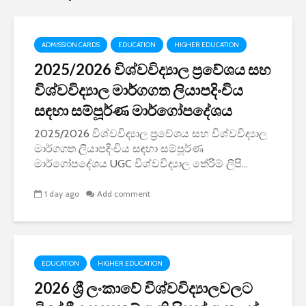
ADMISSION CARDS
EDUCATION
HIGHER EDUCATION
2025/2026 විශ්වවිද්‍යාල ප්‍රවේශය සහ
විශ්වවිද්‍යාල මාර්ගගත ලියාපදිංචිය
සඳහා සම්පූර්ණ මාර්ගෝපදේශය
2025/2026 විශ්වවිද්‍යාල ප්‍රවේශය සහ විශ්වවිද්‍යාල
මාර්ගගත ලියාපදිංචිය සඳහා සම්පූර්ණ
මාර්ගෝපදේශය UGC විශ්වවිද්‍යාල තේරීම් ලිපි...
1 day ago
Add comment
EDUCATION
HIGHER EDUCATION
2026 ශ්‍රී ලංකාවේ විශ්වවිද්‍යාලවලට