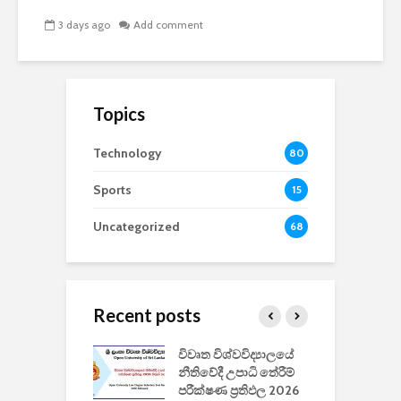
3 days ago
Add comment
Topics
Technology
80
Sports
15
Uncategorized
68
Recent posts
වීඩියෝ සෑදීමේ
විවෘත විශ්වවිද්‍යාලයේ
ව
වසා දැමීමත් සමඟ
නීතිවේදී උපාධි තේරීම්
ප
 ඩිස්නි
පරීක්ෂණ ප්‍රතිඵල 2026
අ