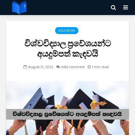
EDUCATION
විශ්වවිද්‍යාල ප්‍රවේශයන්ට
අයදුම්පත් කැඳවයි
August 31, 2022
Add comment
1 min read